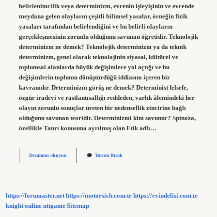
belirlenimcilik veya determinizm, evrenin işleyişinin ve evrende
meydana gelen olayların çeşitli bilimsel yasalar, örneğin fizik
yasaları tarafından belirlendiğini ve bu belirli olayların
gerçekleşmesinin zorunlu olduğunu savunan öğretidir. Teknolojik
determinizm ne demek? Teknolojik determinizm ya da teknik
determinizm, genel olarak teknolojinin siyasal, kültürel ve
toplumsal alanlarda büyük değişimlere yol açtığı ve bu
değişimlerin toplumu dönüştürdüğü iddiasını içeren bir
kavramdır. Determinizm görüş ne demek? Determinist felsefe,
özgür iradeyi ve rastlantısallığı reddeden, varlık âlemindeki her
olayın zorunlu sonuçlar üreten bir nedensellik zincirine bağlı
olduğunu savunan teoridir. Determinizmi kim savunur? Spinoza,
özellikle Tanrı konusuna ayrılmış olan Etik adlı…
Medya
Devamını okuyun
Yorum Bırak
Determinizm
Nedir
https://forumaster.net
https://motorsich.com.tr
https://evindelisi.com.tr
knight online
nttgame
Sitemap