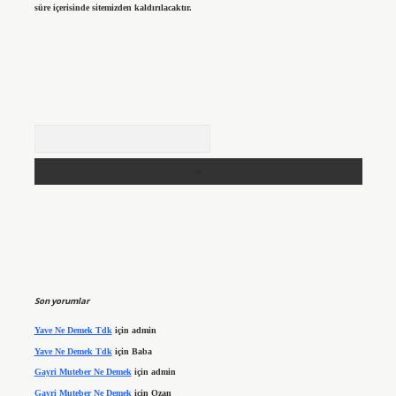
süre içerisinde sitemizden kaldırılacaktır.
Arama
Son yorumlar
Yave Ne Demek Tdk
için
admin
Yave Ne Demek Tdk
için
Baba
Gayri Muteber Ne Demek
için
admin
Gayri Muteber Ne Demek
için
Ozan