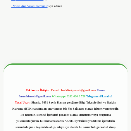
İNcirin Ana Vatanı Neresidir
için
admin
nbetx.org/
Reklam ve İletişim:
E-mail:
backlinkpaneli@gmail.com
Teams:
forumhizmeti@gmail.com
Whatsapp: 0262 606 0 726
Telegram: @karabul
Yasal Uyarı:
Sitemiz, 5651 Sayılı Kanun gereğince Bilgi Teknolojileri ve İletişim
Kurumu (BTK) tarafından onaylanmış bir Yer Sağlayıcı olarak hizmet vermektedir.
Bu nedenle, sitedeki içerikleri proaktif olarak denetleme veya araştırma
yükümlülüğümüz bulunmamaktadır. Ancak, üyelerimiz yazdıkları içeriklerin
sorumluluğunu taşımakta olup, siteye üye olarak bu sorumluluğu kabul etmiş