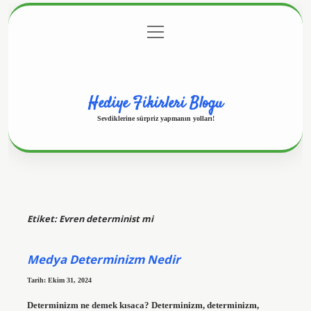
menüyü
Anasayfa
Gizlilik Politikası
Yasal Uyarı
aç
Hakkımızda
Hediye Fikirleri Blogu
Sevdiklerine sürpriz yapmanın yolları!
Etiket:
Evren determinist mi
Medya Determinizm Nedir
Tarih: Ekim 31, 2024
Determinizm ne demek kısaca? Determinizm, determinizm,