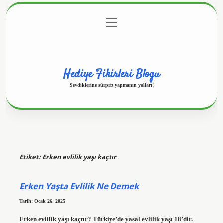
menüyü
Anasayfa
Gizlilik Politikası
Yasal Uyarı
aç
Hakkımızda
Hediye Fikirleri Blogu
Sevdiklerine sürpriz yapmanın yolları!
Etiket:
Erken evlilik yaşı kaçtır
Erken Yaşta Evlilik Ne Demek
Tarih: Ocak 26, 2025
Erken evlilik yaşı kaçtır? Türkiye’de yasal evlilik yaşı 18’dir.