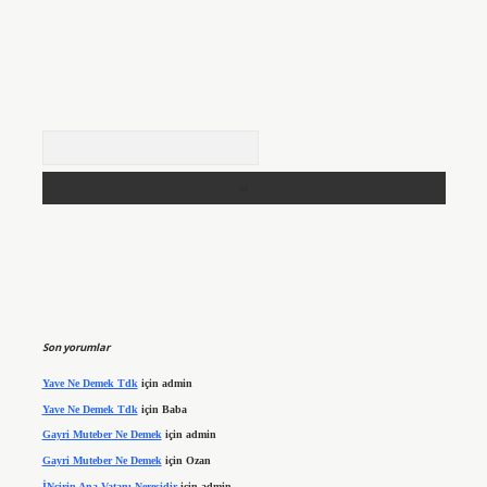
Arama
Son yorumlar
Yave Ne Demek Tdk
için
admin
Yave Ne Demek Tdk
için
Baba
Gayri Muteber Ne Demek
için
admin
Gayri Muteber Ne Demek
için
Ozan
İNcirin Ana Vatanı Neresidir
için
admin