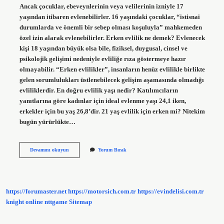
Ancak çocuklar, ebeveynlerinin veya velilerinin izniyle 17
yaşından itibaren evlenebilirler. 16 yaşındaki çocuklar, “istisnai
durumlarda ve önemli bir sebep olması koşuluyla” mahkemeden
özel izin alarak evlenebilirler. Erken evlilik ne demek? Evlenecek
kişi 18 yaşından büyük olsa bile, fiziksel, duygusal, cinsel ve
psikolojik gelişimi nedeniyle evliliğe rıza göstermeye hazır
olmayabilir. “Erken evlilikler”, insanların henüz evlilikle birlikte
gelen sorumlulukları üstlenebilecek gelişim aşamasında olmadığı
evliliklerdir. En doğru evlilik yaşı nedir? Katılımcıların
yanıtlarına göre kadınlar için ideal evlenme yaşı 24,1 iken,
erkekler için bu yaş 26,8’dir. 21 yaş evlilik için erken mi? Nitekim
bugün yürürlükte…
Erken
Devamını okuyun
Yorum Bırak
Yaşta
Evlilik
Ne
Demek
https://forumaster.net
https://motorsich.com.tr
https://evindelisi.com.tr
knight online
nttgame
Sitemap