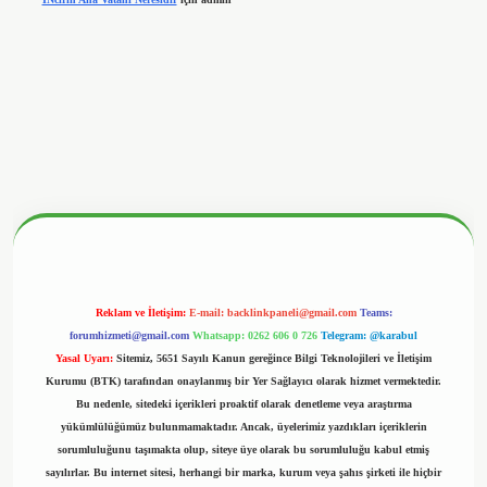
nbetx.org/
Reklam ve İletişim:
E-mail:
backlinkpaneli@gmail.com
Teams:
forumhizmeti@gmail.com
Whatsapp: 0262 606 0 726
Telegram: @karabul
Yasal Uyarı:
Sitemiz, 5651 Sayılı Kanun gereğince Bilgi Teknolojileri ve İletişim
Kurumu (BTK) tarafından onaylanmış bir Yer Sağlayıcı olarak hizmet vermektedir.
Bu nedenle, sitedeki içerikleri proaktif olarak denetleme veya araştırma
yükümlülüğümüz bulunmamaktadır. Ancak, üyelerimiz yazdıkları içeriklerin
sorumluluğunu taşımakta olup, siteye üye olarak bu sorumluluğu kabul etmiş
sayılırlar. Bu internet sitesi, herhangi bir marka, kurum veya şahıs şirketi ile hiçbir