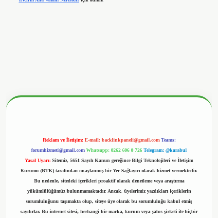
betx.org/
Reklam ve İletişim:
E-mail:
backlinkpaneli@gmail.com
Teams:
forumhizmeti@gmail.com
Whatsapp: 0262 606 0 726
Telegram: @karabul
Yasal Uyarı:
Sitemiz, 5651 Sayılı Kanun gereğince Bilgi Teknolojileri ve İletişim
Kurumu (BTK) tarafından onaylanmış bir Yer Sağlayıcı olarak hizmet vermektedir.
Bu nedenle, sitedeki içerikleri proaktif olarak denetleme veya araştırma
yükümlülüğümüz bulunmamaktadır. Ancak, üyelerimiz yazdıkları içeriklerin
sorumluluğunu taşımakta olup, siteye üye olarak bu sorumluluğu kabul etmiş
sayılırlar. Bu internet sitesi, herhangi bir marka, kurum veya şahıs şirketi ile hiçbir