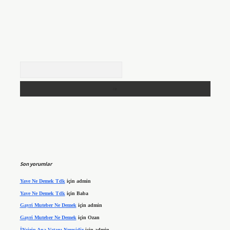
Arama
Son yorumlar
Yave Ne Demek Tdk
için
admin
Yave Ne Demek Tdk
için
Baba
Gayri Muteber Ne Demek
için
admin
Gayri Muteber Ne Demek
için
Ozan
İNcirin Ana Vatanı Neresidir
için
admin