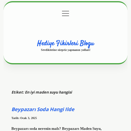
menüyü
Anasayfa
Gizlilik Politikası
Yasal Uyarı
aç
Hakkımızda
Hediye Fikirleri Blogu
Sevdiklerine sürpriz yapmanın yolları!
Etiket:
En iyi maden suyu hangisi
Beypazarı Soda Hangi Ilde
Tarih: Ocak 3, 2025
Beypazarı soda nerenin malı? Beypazarı Maden Suyu,