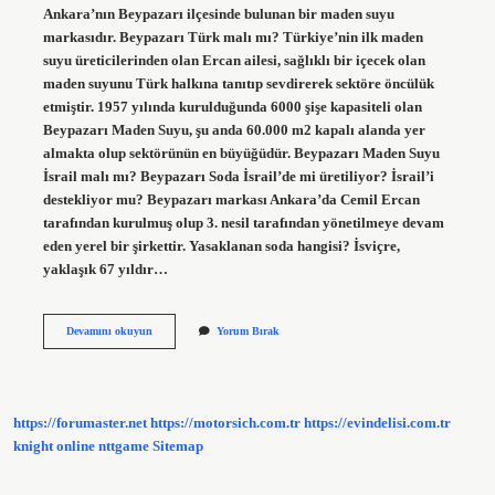
Ankara’nın Beypazarı ilçesinde bulunan bir maden suyu
markasıdır. Beypazarı Türk malı mı? Türkiye’nin ilk maden
suyu üreticilerinden olan Ercan ailesi, sağlıklı bir içecek olan
maden suyunu Türk halkına tanıtıp sevdirerek sektöre öncülük
etmiştir. 1957 yılında kurulduğunda 6000 şişe kapasiteli olan
Beypazarı Maden Suyu, şu anda 60.000 m2 kapalı alanda yer
almakta olup sektörünün en büyüğüdür. Beypazarı Maden Suyu
İsrail malı mı? Beypazarı Soda İsrail’de mi üretiliyor? İsrail’i
destekliyor mu? Beypazarı markası Ankara’da Cemil Ercan
tarafından kurulmuş olup 3. nesil tarafından yönetilmeye devam
eden yerel bir şirkettir. Yasaklanan soda hangisi? İsviçre,
yaklaşık 67 yıldır…
Beypazarı
Devamını okuyun
Yorum Bırak
Soda
Hangi
Ilde
https://forumaster.net
https://motorsich.com.tr
https://evindelisi.com.tr
knight online
nttgame
Sitemap