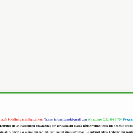
-mail:
backlinkpaneli@gmail.com
Teams:
forumhizmeti@gmail.com
Whatsapp: 0262 606 0 726
Telegra
im Kurumu (BTK) tarafından onaylanmış bir Yer Sağlayıcı olarak hizmet vermektedir. Bu nedenle, sited
 olup, siteye üye olarak bu sorumluluğu kabul etmiş sayılırlar. Bu internet sitesi, herhangi bir mark