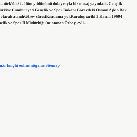
türk’ün 82. ölüm yıldönümü dolayısıyla bir mesaj yayınladı. Gençlik
iTürkiye Cumhuriyeti Gençlik ve Spor Bakanı Görevdeki Osman Aşkın Bak
olarak atandıGörev süresiKısıtlama yokKuruluş tarihi 3 Kasım 19694
nçlik ve Spor İl Müdürlüğü’ne atanan Özbay, evli…
m.tr
knight online
nttgame
Sitemap