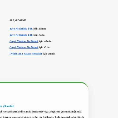
Son yorumlar
Yave Ne Demek Tdk
için
admin
Yave Ne Demek Tdk
için
Baba
Gayri Muteber Ne Demek
için
admin
Gayri Muteber Ne Demek
için
Ozan
İNcirin Ana Vatanı Neresidir
için
admin
m: @karabul
eki içerikleri proaktif olarak denetleme veya araştırma yükümlülüğümüz
a, kurum veya şahıs şirketi ile hiçbir bağlantısı bulunmamaktadır. Sitede