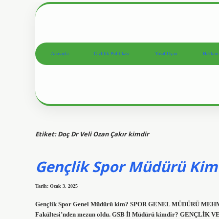
Anasayfa
Gizlilik Politikası
Yasal Uyarı
Hakkım
Etiket:
Doç Dr Veli Ozan Çakır kimdir
Gençlik Spor Müdürü Kim
Tarih: Ocak 3, 2025
Gençlik Spor Genel Müdürü kim? SPOR GENEL MÜDÜRÜ MEHMET 
Fakültesi’nden mezun oldu. GSB İl Müdürü kimdir? GENÇLİK 