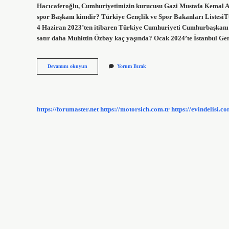
Hacıcaferoğlu, Cumhuriyetimizin kurucusu Gazi Mustafa Kemal Ata
spor Başkanı kimdir? Türkiye Gençlik ve Spor Bakanları Listes
4 Haziran 2023’ten itibaren Türkiye Cumhuriyeti Cumhurbaşkanı 
satır daha Muhittin Özbay kaç yaşında? Ocak 2024’te İstanbul Ge
Gençlik
Devamını okuyun
Yorum Bırak
Spor
Müdürü
Kim
https://forumaster.net
https://motorsich.com.tr
https://evindelisi.co