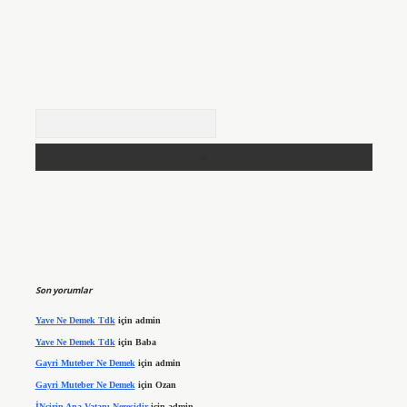
Arama
Son yorumlar
Yave Ne Demek Tdk
için
admin
Yave Ne Demek Tdk
için
Baba
Gayri Muteber Ne Demek
için
admin
Gayri Muteber Ne Demek
için
Ozan
İNcirin Ana Vatanı Neresidir
için
admin