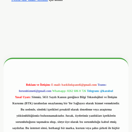
nbetx.org/
Reklam ve İletişim:
E-mail:
backlinkpaneli@gmail.com
Teams:
forumhizmeti@gmail.com
Whatsapp: 0262 606 0 726
Telegram: @karabul
Yasal Uyarı:
Sitemiz, 5651 Sayılı Kanun gereğince Bilgi Teknolojileri ve İletişim
Kurumu (BTK) tarafından onaylanmış bir Yer Sağlayıcı olarak hizmet vermektedir.
Bu nedenle, sitedeki içerikleri proaktif olarak denetleme veya araştırma
yükümlülüğümüz bulunmamaktadır. Ancak, üyelerimiz yazdıkları içeriklerin
sorumluluğunu taşımakta olup, siteye üye olarak bu sorumluluğu kabul etmiş
sayılırlar. Bu internet sitesi, herhangi bir marka, kurum veya şahıs şirketi ile hiçbir