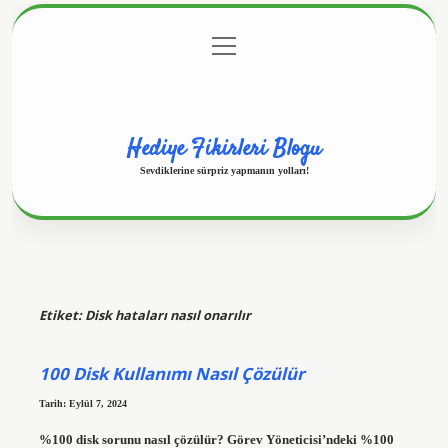
menüyü
Anasayfa
Gizlilik Politikası
Yasal Uyarı
aç
Hakkımızda
Hediye Fikirleri Blogu
Sevdiklerine sürpriz yapmanın yolları!
Etiket:
Disk hataları nasıl onarılır
100 Disk Kullanımı Nasıl Çözülür
Tarih: Eylül 7, 2024
%100 disk sorunu nasıl çözülür? Görev Yöneticisi’ndeki %100