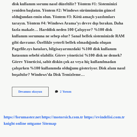
disk kullanım sorunu nasıl düzeltilir? Yöntem #1: Sisteminizi
yeniden başlatın. Yöntem #2: Windows sürümünüzün güncel
olduğundan emin olun. Yöntem #3: Kötü amaçlı yazılımları
tarayın. Yöntem #4: Windows Arama’yı devre dışı bırakın. Daha
fazla makale… Harddisk neden 100 Çalışıyor? %100 disk
kullanım sorununa ne sebep olur? Sanal bellek sisteminizde RAM
gibi davranır. Özellikle yeterli bellek olmadığında oluşan
Pagefile.sys hataları, bilgisayarınızdaki %100 disk kullanım
hatasının sebebi olabilir. Görev yöneticisi %100 disk ne demek?
Görev Yöneticisi, sabit diskin çok az veya hiç kullanılmadan
çalışırken %100 kullanımda olduğunu gösteriyor. Disk alanı nasıl
boşaltılır? Windows’da Disk Temizleme…
100
Devamını okuyun
2 Yorum
Disk
Kullanımı
Nasıl
Çözülür
https://forumaster.net
https://motorsich.com.tr
https://evindelisi.com.tr
knight online
nttgame
Sitemap