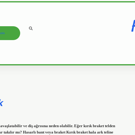
ızda
k
avaşlatabilir ve diş ağrısına neden olabilir. Eğer kırık braket telden
r takılır mı? Hasarlı bant veya braket Kırık braket hala ark teline