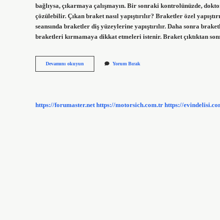
bağlıysa, çıkarmaya çalışmayın. Bir sonraki kontrolünüzde, dokto
çözülebilir. Çıkan braket nasıl yapıştırılır? Braketler özel yapıştırı
seansında braketler diş yüzeylerine yapıştırılır. Daha sonra braketl
braketleri kırmamaya dikkat etmeleri istenir. Braket çıktıktan son
Braket
Devamını okuyun
Yorum Bırak
Çıkması
Ne
Demek
https://forumaster.net
https://motorsich.com.tr
https://evindelisi.co