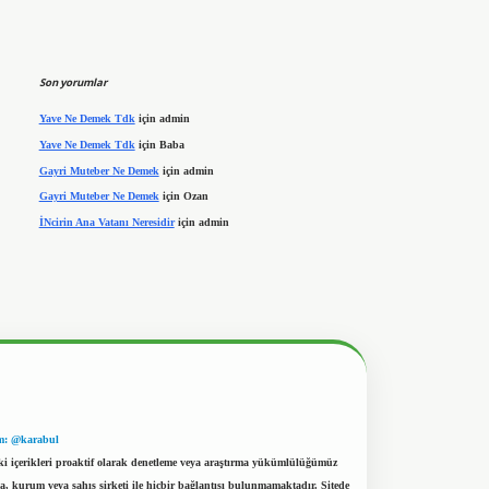
Son yorumlar
Yave Ne Demek Tdk
için
admin
Yave Ne Demek Tdk
için
Baba
Gayri Muteber Ne Demek
için
admin
Gayri Muteber Ne Demek
için
Ozan
İNcirin Ana Vatanı Neresidir
için
admin
m: @karabul
eki içerikleri proaktif olarak denetleme veya araştırma yükümlülüğümüz
a, kurum veya şahıs şirketi ile hiçbir bağlantısı bulunmamaktadır. Sitede