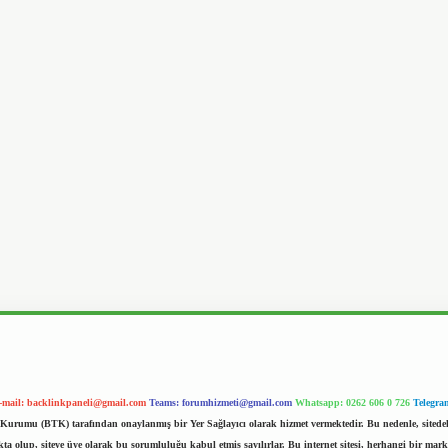
-mail:
backlinkpaneli@gmail.com
Teams:
forumhizmeti@gmail.com
Whatsapp: 0262 606 0 726
Telegra
im Kurumu (BTK) tarafından onaylanmış bir Yer Sağlayıcı olarak hizmet vermektedir. Bu nedenle, sited
 olup, siteye üye olarak bu sorumluluğu kabul etmiş sayılırlar. Bu internet sitesi, herhangi bir mark