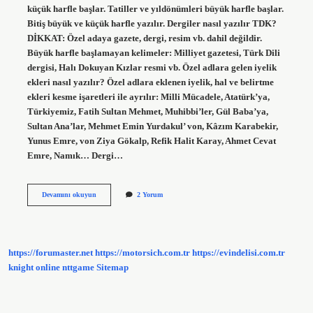
küçük harfle başlar. Tatiller ve yıldönümleri büyük harfle başlar.
Bitiş büyük ve küçük harfle yazılır. Dergiler nasıl yazılır TDK?
DİKKAT: Özel adaya gazete, dergi, resim vb. dahil değildir.
Büyük harfle başlamayan kelimeler: Milliyet gazetesi, Türk Dili
dergisi, Halı Dokuyan Kızlar resmi vb. Özel adlara gelen iyelik
ekleri nasıl yazılır? Özel adlara eklenen iyelik, hal ve belirtme
ekleri kesme işaretleri ile ayrılır: Milli Mücadele, Atatürk’ya,
Türkiyemiz, Fatih Sultan Mehmet, Muhibbi’ler, Gül Baba’ya,
Sultan Ana’lar, Mehmet Emin Yurdakul’ von, Kâzım Karabekir,
Yunus Emre, von Ziya Gökalp, Refik Halit Karay, Ahmet Cevat
Emre, Namık… Dergi…
Dergi
Devamını okuyun
2 Yorum
Kelimesine
Gelen
Ekler
Nasıl
Yazılır
https://forumaster.net
https://motorsich.com.tr
https://evindelisi.com.tr
knight online
nttgame
Sitemap