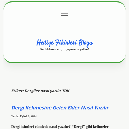
menüyü
Anasayfa
Gizlilik Politikası
Yasal Uyarı
aç
Hakkımızda
Hediye Fikirleri Blogu
Sevdiklerine sürpriz yapmanın yolları!
Etiket:
Dergiler nasıl yazılır TDK
Dergi Kelimesine Gelen Ekler Nasıl Yazılır
Tarih: Eylül 8, 2024
Dergi isimleri cümlede nasıl yazılır? “Dergi” gibi kelimeler