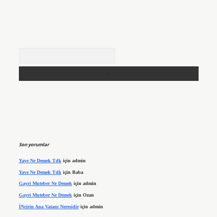
Arama
Son yorumlar
Yave Ne Demek Tdk
için
admin
Yave Ne Demek Tdk
için
Baba
Gayri Muteber Ne Demek
için
admin
Gayri Muteber Ne Demek
için
Ozan
İNcirin Ana Vatanı Neresidir
için
admin