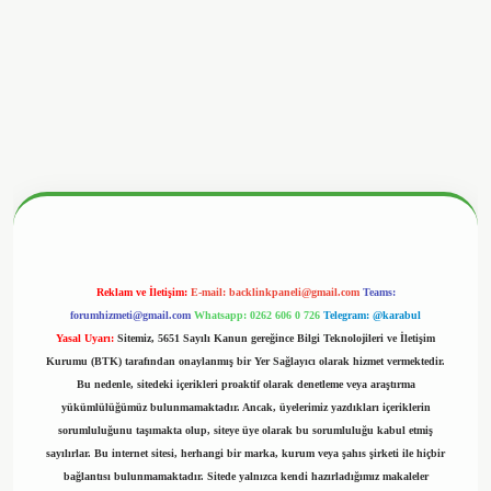
betx.org/
Reklam ve İletişim:
E-mail:
backlinkpaneli@gmail.com
Teams:
forumhizmeti@gmail.com
Whatsapp: 0262 606 0 726
Telegram: @karabul
Yasal Uyarı:
Sitemiz, 5651 Sayılı Kanun gereğince Bilgi Teknolojileri ve İletişim
Kurumu (BTK) tarafından onaylanmış bir Yer Sağlayıcı olarak hizmet vermektedir.
Bu nedenle, sitedeki içerikleri proaktif olarak denetleme veya araştırma
yükümlülüğümüz bulunmamaktadır. Ancak, üyelerimiz yazdıkları içeriklerin
sorumluluğunu taşımakta olup, siteye üye olarak bu sorumluluğu kabul etmiş
sayılırlar. Bu internet sitesi, herhangi bir marka, kurum veya şahıs şirketi ile hiçbir
bağlantısı bulunmamaktadır. Sitede yalnızca kendi hazırladığımız makaleler