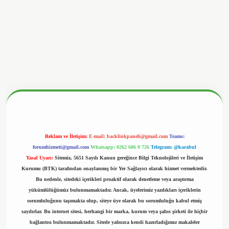
iltonbetx.org/
Reklam ve İletişim:
E-mail:
backlinkpaneli@gmail.com
Teams:
forumhizmeti@gmail.com
Whatsapp: 0262 606 0 726
Telegram: @karabul
Yasal Uyarı:
Sitemiz, 5651 Sayılı Kanun gereğince Bilgi Teknolojileri ve İletişim
Kurumu (BTK) tarafından onaylanmış bir Yer Sağlayıcı olarak hizmet vermektedir.
Bu nedenle, sitedeki içerikleri proaktif olarak denetleme veya araştırma
yükümlülüğümüz bulunmamaktadır. Ancak, üyelerimiz yazdıkları içeriklerin
sorumluluğunu taşımakta olup, siteye üye olarak bu sorumluluğu kabul etmiş
sayılırlar. Bu internet sitesi, herhangi bir marka, kurum veya şahıs şirketi ile hiçbir
bağlantısı bulunmamaktadır. Sitede yalnızca kendi hazırladığımız makaleler