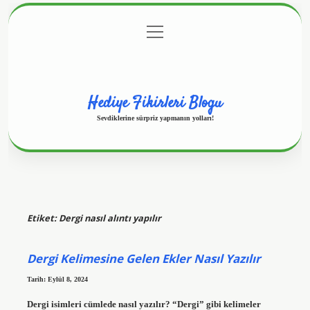
menüyü
Anasayfa
Gizlilik Politikası
Yasal Uyarı
aç
Hakkımızda
Hediye Fikirleri Blogu
Sevdiklerine sürpriz yapmanın yolları!
Etiket:
Dergi nasıl alıntı yapılır
Dergi Kelimesine Gelen Ekler Nasıl Yazılır
Tarih: Eylül 8, 2024
Dergi isimleri cümlede nasıl yazılır? “Dergi” gibi kelimeler