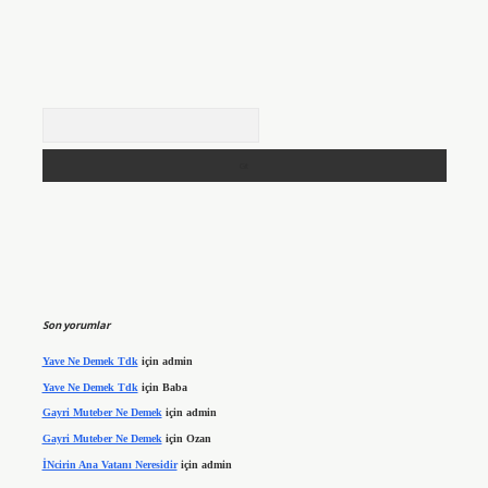
Arama
Son yorumlar
Yave Ne Demek Tdk
için
admin
Yave Ne Demek Tdk
için
Baba
Gayri Muteber Ne Demek
için
admin
Gayri Muteber Ne Demek
için
Ozan
İNcirin Ana Vatanı Neresidir
için
admin