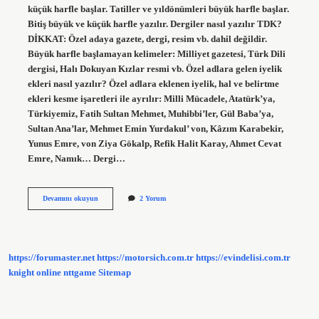
küçük harfle başlar. Tatiller ve yıldönümleri büyük harfle başlar.
Bitiş büyük ve küçük harfle yazılır. Dergiler nasıl yazılır TDK?
DİKKAT: Özel adaya gazete, dergi, resim vb. dahil değildir.
Büyük harfle başlamayan kelimeler: Milliyet gazetesi, Türk Dili
dergisi, Halı Dokuyan Kızlar resmi vb. Özel adlara gelen iyelik
ekleri nasıl yazılır? Özel adlara eklenen iyelik, hal ve belirtme
ekleri kesme işaretleri ile ayrılır: Milli Mücadele, Atatürk’ya,
Türkiyemiz, Fatih Sultan Mehmet, Muhibbi’ler, Gül Baba’ya,
Sultan Ana’lar, Mehmet Emin Yurdakul’ von, Kâzım Karabekir,
Yunus Emre, von Ziya Gökalp, Refik Halit Karay, Ahmet Cevat
Emre, Namık… Dergi…
Dergi
Devamını okuyun
2 Yorum
Kelimesine
Gelen
Ekler
Nasıl
Yazılır
https://forumaster.net
https://motorsich.com.tr
https://evindelisi.com.tr
knight online
nttgame
Sitemap