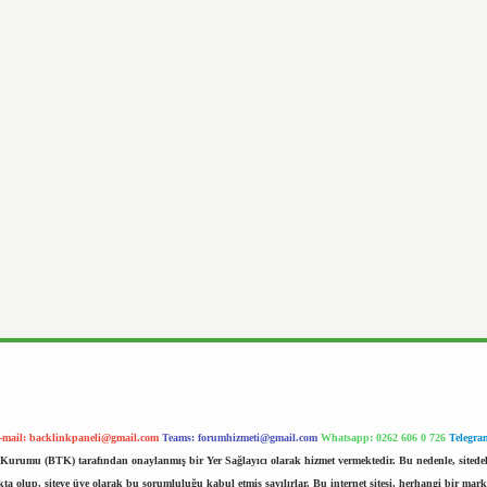
-mail:
backlinkpaneli@gmail.com
Teams:
forumhizmeti@gmail.com
Whatsapp: 0262 606 0 726
Telegra
im Kurumu (BTK) tarafından onaylanmış bir Yer Sağlayıcı olarak hizmet vermektedir. Bu nedenle, sited
 olup, siteye üye olarak bu sorumluluğu kabul etmiş sayılırlar. Bu internet sitesi, herhangi bir mark