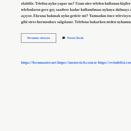
olabilir. Telefon uyku yapar mı? Uzun süre telefon kullanan kişiler
telefonların gece geç saatlere kadar kullanılması uykuya dalmayı 
açıyor. Ekrana bakmak uyku getirir mi? Yatmadan önce televizyon
gibi stres hormonları salgılanır. Telefona bakarken neden uykumu
Telefona
Devamını okuyun
Yorum Bırak
Bakarsak
Uykumuz
Gelir
Mi
https://forumaster.net
https://motorsich.com.tr
https://evindelisi.co