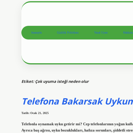
Anasayfa
Gizlilik Politikası
Yasal Uyarı
Hakkım
Etiket:
Çok uyuma isteği neden olur
Telefona Bakarsak Uykum
Tarih: Ocak 21, 2025
Telefonla oynamak uyku getirir mi? Cep telefonlarının yoğun kull
Ayrıca baş ağrısı, uyku bozuklukları, hafıza sorunları, şiddetli str