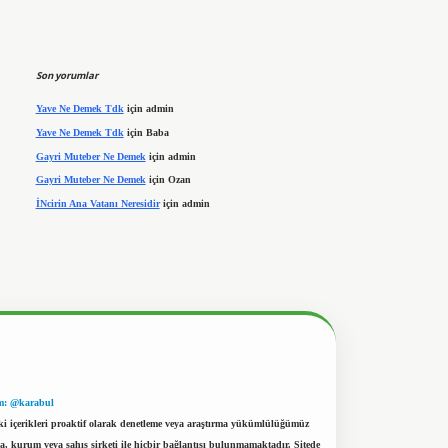
Son yorumlar
Yave Ne Demek Tdk
için
admin
Yave Ne Demek Tdk
için
Baba
Gayri Muteber Ne Demek
için
admin
Gayri Muteber Ne Demek
için
Ozan
İNcirin Ana Vatanı Neresidir
için
admin
m: @karabul
eki içerikleri proaktif olarak denetleme veya araştırma yükümlülüğümüz
a, kurum veya şahıs şirketi ile hiçbir bağlantısı bulunmamaktadır. Sitede