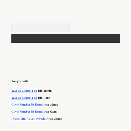
Arama
Son yorumlar
Yave Ne Demek Tdk
için
admin
Yave Ne Demek Tdk
için
Baba
Gayri Muteber Ne Demek
için
admin
Gayri Muteber Ne Demek
için
Ozan
İNcirin Ana Vatanı Neresidir
için
admin