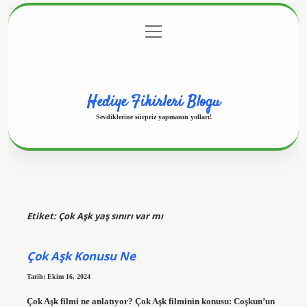
menüyü
Anasayfa
Gizlilik Politikası
Yasal Uyarı
aç
Hakkımızda
Hediye Fikirleri Blogu
Sevdiklerine sürpriz yapmanın yolları!
Etiket:
Çok Aşk yaş sınırı var mı
Çok Aşk Konusu Ne
Tarih: Ekim 16, 2024
Çok Aşk filmi ne anlatıyor? Çok Aşk filminin konusu: Coşkun’un