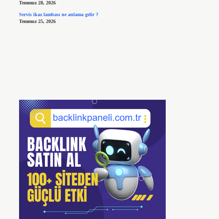
Temmuz 28, 2026
Servis ikaz lambası ne anlama gelir ?
Temmuz 25, 2026