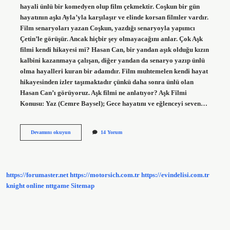
hayali ünlü bir komedyen olup film çekmektir. Coşkun bir gün
hayatının aşkı Ayla’yla karşılaşır ve elinde korsan filmler vardır.
Film senaryoları yazan Coşkun, yazdığı senaryoyla yapımcı
Çetin’le görüşür. Ancak hiçbir şey olmayacağını anlar. Çok Aşk
filmi kendi hikayesi mi? Hasan Can, bir yandan aşık olduğu kızın
kalbini kazanmaya çalışan, diğer yandan da senaryo yazıp ünlü
olma hayalleri kuran bir adamdır. Film muhtemelen kendi hayat
hikayesinden izler taşımaktadır çünkü daha sonra ünlü olan
Hasan Can’ı görüyoruz. Aşk filmi ne anlatıyor? Aşk Filmi
Konusu: Yaz (Cemre Baysel); Gece hayatını ve eğlenceyi seven…
Çok
Devamını okuyun
14 Yorum
Aşk
Konusu
Ne
https://forumaster.net
https://motorsich.com.tr
https://evindelisi.com.tr
knight online
nttgame
Sitemap