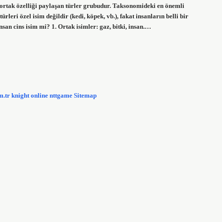
ok ortak özelliği paylaşan türler grubudur. Taksonomideki en önemli
leri özel isim değildir (kedi, köpek, vb.), fakat insanların belli bir
nsan cins isim mi? 1. Ortak isimler: gaz, bitki, insan.…
m.tr
knight online
nttgame
Sitemap