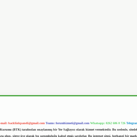
-mail:
backlinkpaneli@gmail.com
Teams:
forumhizmeti@gmail.com
Whatsapp: 0262 606 0 726
Telegra
im Kurumu (BTK) tarafından onaylanmış bir Yer Sağlayıcı olarak hizmet vermektedir. Bu nedenle, sited
 olup, siteye üye olarak bu sorumluluğu kabul etmiş sayılırlar. Bu internet sitesi, herhangi bir mark