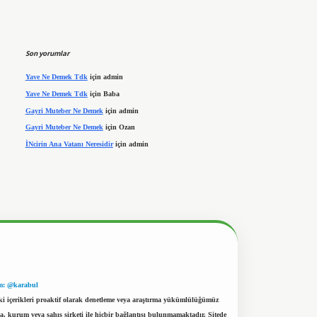
Son yorumlar
Yave Ne Demek Tdk
için
admin
Yave Ne Demek Tdk
için
Baba
Gayri Muteber Ne Demek
için
admin
Gayri Muteber Ne Demek
için
Ozan
İNcirin Ana Vatanı Neresidir
için
admin
m: @karabul
eki içerikleri proaktif olarak denetleme veya araştırma yükümlülüğümüz
a, kurum veya şahıs şirketi ile hiçbir bağlantısı bulunmamaktadır. Sitede