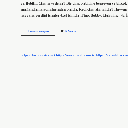
verilebilir. Cins neye denir? Bir cins, birbirine benzeyen ve birç
sınıflandırma adımlarından biridir. Kedi cins isim midir? Hayvan tür
hayvana verdiği isimler özel isimdir: Fino, Bobby, Lightning, vb. İ
Cins
Devamını okuyun
6 Yorum
Ismi
Ne
Demek
https://forumaster.net
https://motorsich.com.tr
https://evindelisi.co