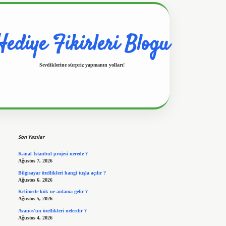
Hediye Fikirleri Blogu
Sevdiklerine sürpriz yapmanın yolları!
Sidebar
https://www.hiltonbetx.org/
Son Yazılar
Kanal İstanbul projesi nerede ?
Ağustos 7, 2026
Bilgisayar özellikleri hangi tuşla açılır ?
Ağustos 6, 2026
Kelimede kök ne anlama gelir ?
Ağustos 5, 2026
Avanos’un özellikleri nelerdir ?
Ağustos 4, 2026