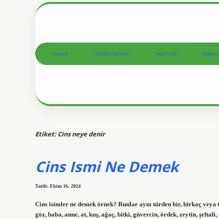
Anasayfa
Gizlilik Politikası
Yasal Uyarı
Hakkım
Etiket:
Cins neye denir
Cins Ismi Ne Demek
Tarih: Ekim 16, 2024
Cins isimler ne demek örnek? Bunlar aynı türden bir, birkaç veya
göz, baba, anne, at, kuş, ağaç, bitki, güvercin, ördek, zeytin, şeftali