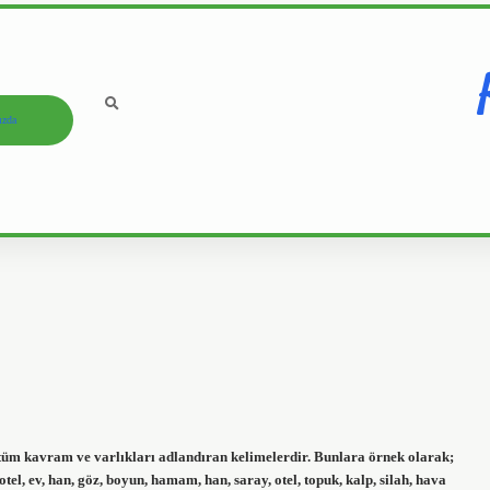
ızda
 tüm kavram ve varlıkları adlandıran kelimelerdir. Bunlara örnek olarak;
, otel, ev, han, göz, boyun, hamam, han, saray, otel, topuk, kalp, silah, hava