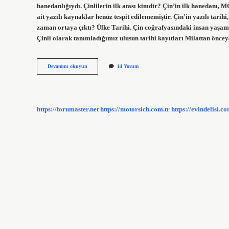
hanedanlığıydı. Çinlilerin ilk atası kimdir? Çin’in ilk hanedanı,
ait yazılı kaynaklar henüz tespit edilememiştir. Çin’in yazılı tari
zaman ortaya çıktı? Ülke Tarihi. Çin coğrafyasındaki insan yaşamın
Çinli olarak tanımladığımız ulusun tarihi kayıtları Milattan önce
Çin
Devamını okuyun
14 Yorum
Soyu
Nereden
Gelir
https://forumaster.net
https://motorsich.com.tr
https://evindelisi.co