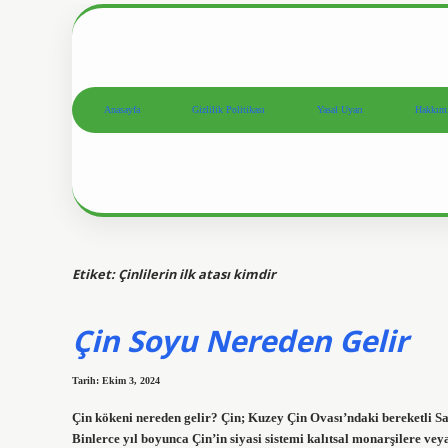
Anasayfa
Gizlilik Politikası
Yasal Uyarı
Hakkım
Etiket:
Çinlilerin ilk atası kimdir
Çin Soyu Nereden Gelir
Tarih: Ekim 3, 2024
Çin kökeni nereden gelir? Çin; Kuzey Çin Ovası’ndaki bereketli S
Binlerce yıl boyunca Çin’in siyasi sistemi kalıtsal monarşilere ve