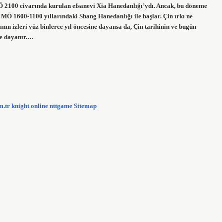
 MÖ 2100 civarında kurulan efsanevi Xia Hanedanlığı’ydı. Ancak, bu döneme
hi, MÖ 1600-1100 yıllarındaki Shang Hanedanlığı ile başlar. Çin ırkı ne
ın izleri yüz binlerce yıl öncesine dayansa da, Çin tarihinin ve bugün
ye dayanır.…
m.tr
knight online
nttgame
Sitemap