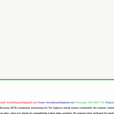
-mail:
backlinkpaneli@gmail.com
Teams:
forumhizmeti@gmail.com
Whatsapp: 0262 606 0 726
Telegra
im Kurumu (BTK) tarafından onaylanmış bir Yer Sağlayıcı olarak hizmet vermektedir. Bu nedenle, sited
 olup, siteye üye olarak bu sorumluluğu kabul etmiş sayılırlar. Bu internet sitesi, herhangi bir mark