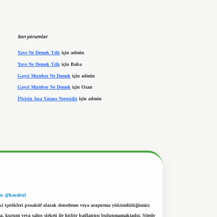
Son yorumlar
Yave Ne Demek Tdk
için
admin
Yave Ne Demek Tdk
için
Baba
Gayri Muteber Ne Demek
için
admin
Gayri Muteber Ne Demek
için
Ozan
İNcirin Ana Vatanı Neresidir
için
admin
m: @karabul
eki içerikleri proaktif olarak denetleme veya araştırma yükümlülüğümüz
a, kurum veya şahıs şirketi ile hiçbir bağlantısı bulunmamaktadır. Sitede