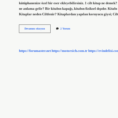
kütüphanenize özel bir eser ekleyebilirsiniz. 1 cilt kitap ne demek? 
ne anlama gelir? Bir kitabın kapağı, kitabın fiziksel dışıdır. Kitabı 
Kitaplar neden Ciltlenir? Kitaplardan yapılan koruyucu giysi; Cilt
Ciltlik
Devamını okuyun
2 Yorum
Kitap
Ne
Demek
https://forumaster.net
https://motorsich.com.tr
https://evindelisi.co