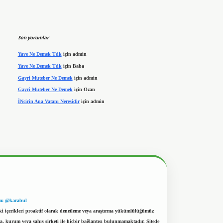
Son yorumlar
Yave Ne Demek Tdk
için
admin
Yave Ne Demek Tdk
için
Baba
Gayri Muteber Ne Demek
için
admin
Gayri Muteber Ne Demek
için
Ozan
İNcirin Ana Vatanı Neresidir
için
admin
m: @karabul
eki içerikleri proaktif olarak denetleme veya araştırma yükümlülüğümüz
a, kurum veya şahıs şirketi ile hiçbir bağlantısı bulunmamaktadır. Sitede