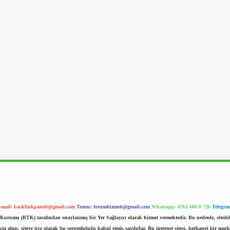
-mail:
backlinkpaneli@gmail.com
Teams:
forumhizmeti@gmail.com
Whatsapp: 0262 606 0 726
Telegra
im Kurumu (BTK) tarafından onaylanmış bir Yer Sağlayıcı olarak hizmet vermektedir. Bu nedenle, sited
 olup, siteye üye olarak bu sorumluluğu kabul etmiş sayılırlar. Bu internet sitesi, herhangi bir mark