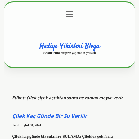
menüyü
Anasayfa
Gizlilik Politikası
Yasal Uyarı
aç
Hakkımızda
Hediye Fikirleri Blogu
Sevdiklerine sürpriz yapmanın yolları!
Etiket:
Çilek çiçek açtıktan sonra ne zaman meyve verir
Çilek Kaç Günde Bir Su Verilir
Tarih: Eylül 30, 2024
Çilek kaç günde bir sulanir? SULAMA: Çilekler çok fazla