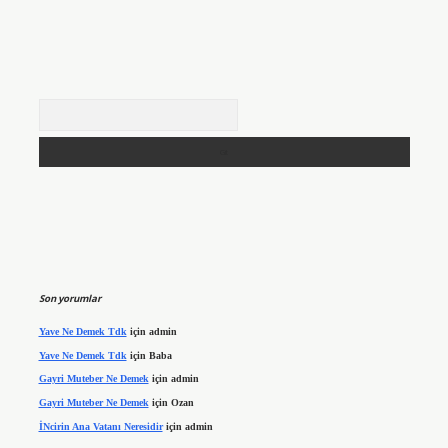
Arama
Son yorumlar
Yave Ne Demek Tdk
için
admin
Yave Ne Demek Tdk
için
Baba
Gayri Muteber Ne Demek
için
admin
Gayri Muteber Ne Demek
için
Ozan
İNcirin Ana Vatanı Neresidir
için
admin