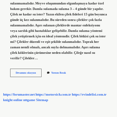
sulanmamalıdır. Meyve oluşumundan olgunlaşmaya kadar özel
bakım gerekir. Damla sulamada sulama 3 – 4 günde bir yapılır.
Çilek ne kadar su ister? Yazın ekilen çilek fideleri 15 gün boyunca
günde üç kez sulanmalıdır. Bu süreden sonra çilekler çok fazla
sulanmamalıdır. Aşırı sulanan çileklerde mantar enfeksiyonu
veya sarılık gibi hastalıklar gelişebilir. Damla sulama yöntemi
çilek yetiştirmek için en ideal yöntemdir. Çilek bitkisi çok su ister
mi? Çilekler düzenli ve eşit şekilde sulanmalıdır. Toprak her
zaman nemli olmalı, ancak suyla dolmamalıdır. Aşırı sulama
çilek köklerinin çürümesine neden olabilir. Çileğe nasıl su
verilir? Çilekler…
Çilek
Devamını okuyun
Yorum Bırak
Kaç
Günde
Bir
Su
Verilir
https://forumaster.net
https://motorsich.com.tr
https://evindelisi.com.tr
knight online
nttgame
Sitemap