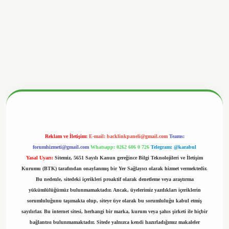
betx.org/
Reklam ve İletişim:
E-mail:
backlinkpaneli@gmail.com
Teams:
forumhizmeti@gmail.com
Whatsapp: 0262 606 0 726
Telegram: @karabul
Yasal Uyarı:
Sitemiz, 5651 Sayılı Kanun gereğince Bilgi Teknolojileri ve İletişim
Kurumu (BTK) tarafından onaylanmış bir Yer Sağlayıcı olarak hizmet vermektedir.
Bu nedenle, sitedeki içerikleri proaktif olarak denetleme veya araştırma
yükümlülüğümüz bulunmamaktadır. Ancak, üyelerimiz yazdıkları içeriklerin
sorumluluğunu taşımakta olup, siteye üye olarak bu sorumluluğu kabul etmiş
sayılırlar. Bu internet sitesi, herhangi bir marka, kurum veya şahıs şirketi ile hiçbir
bağlantısı bulunmamaktadır. Sitede yalnızca kendi hazırladığımız makaleler