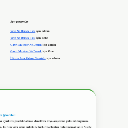
Son yorumlar
Yave Ne Demek Tdk
için
admin
Yave Ne Demek Tdk
için
Baba
Gayri Muteber Ne Demek
için
admin
Gayri Muteber Ne Demek
için
Ozan
İNcirin Ana Vatanı Neresidir
için
admin
m: @karabul
eki içerikleri proaktif olarak denetleme veya araştırma yükümlülüğümüz
a, kurum veya şahıs şirketi ile hiçbir bağlantısı bulunmamaktadır. Sitede