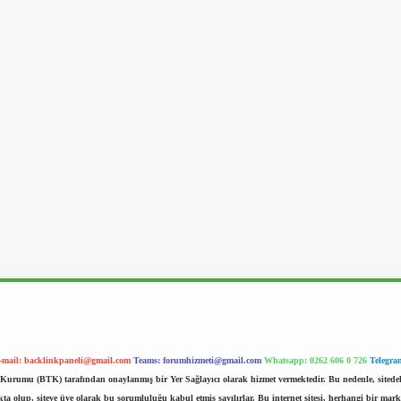
-mail:
backlinkpaneli@gmail.com
Teams:
forumhizmeti@gmail.com
Whatsapp: 0262 606 0 726
Telegra
im Kurumu (BTK) tarafından onaylanmış bir Yer Sağlayıcı olarak hizmet vermektedir. Bu nedenle, sited
 olup, siteye üye olarak bu sorumluluğu kabul etmiş sayılırlar. Bu internet sitesi, herhangi bir mark