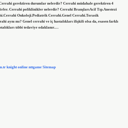
r. Cerrahi gerektiren durumlar nelerdir? Cerrahi müdahale gerektiren 4
rler. Cerrahi poliklinikler nelerdir? Cerrahi BranşlarıAcil Tıp.Anestezi
hi.Cerrahi Onkoloji.Pediatrik Cerrahi.Genel Cerrahi.Torasik
aynı mı? Genel cerrahi ve iç hastalıkları ilişkili olsa da, esasen farklı
stalıkları tıbbi tedaviye odaklanır.…
m.tr
knight online
nttgame
Sitemap