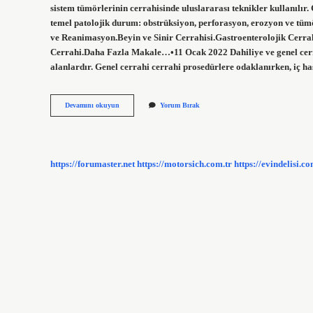
sistem tümörlerinin cerrahisinde uluslararası teknikler kullanılı
temel patolojik durum: obstrüksiyon, perforasyon, erozyon ve tümö
ve Reanimasyon.Beyin ve Sinir Cerrahisi.Gastroenterolojik Cerra
Cerrahi.Daha Fazla Makale…•11 Ocak 2022 Dahiliye ve genel cerrahi 
alanlardır. Genel cerrahi cerrahi prosedürlere odaklanırken, iç ha
Cerrahi
Devamını okuyun
Yorum Bırak
Hangi
Hastalıklara
Bakar
https://forumaster.net
https://motorsich.com.tr
https://evindelisi.co