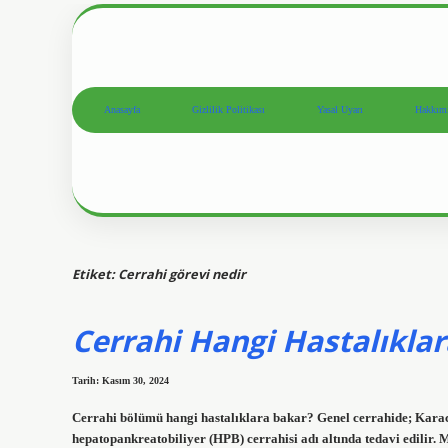
Anasayfa
Gizlilik Politikası
Yasal Uyarı
Hakkım
Etiket:
Cerrahi görevi nedir
Cerrahi Hangi Hastalıkla
Tarih: Kasım 30, 2024
Cerrahi bölümü hangi hastalıklara bakar? Genel cerrahide; Karaciğ
hepatopankreatobiliyer (HPB) cerrahisi adı altında tedavi edilir