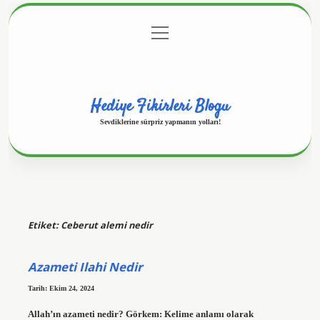
menüyü
Anasayfa
Gizlilik Politikası
Yasal Uyarı
aç
Hakkımızda
Hediye Fikirleri Blogu
Sevdiklerine sürpriz yapmanın yolları!
Etiket:
Ceberut alemi nedir
Azameti Ilahi Nedir
Tarih: Ekim 24, 2024
Allah’ın azameti nedir? Görkem: Kelime anlamı olarak