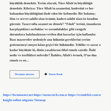
büyüklük demektir. Terim olarak; Yüce Allah’ın büyüklüğü
demektir. Kibriya: Yüce Allah’ın azametini, kudretini ve her
bakımdan büyüklüğünü ifade eden bir kelimedir. Bir bakıma;
ilim ve servet sahibi olan övünür, kudret sahibi olan ise kendine
güvenir. Tasavvufta azamet ne demek? “Fıkıh” terimi, insanların
karşılaştıkları zorluklar ve zorunluluklar gibi rastgele
durumlara bakılmaksızın verilen dini kararlar için kullanılır.
Bazı mazeretler nedeniyle ana hükmün gereklerini yerine
getirmemeyi meşru kılan geçici bir hükümdür. Tehlike ve zarar o
kadar büyüktür ki, dinin yasaklarını ihlal etmek caizdir. İlahi
nedir ve özellikleri nelerdir? İlahiler, Allah’ı övmek, O’na dua
etmek ve en…
Azameti
Devamını okuyun
Yorum Bırak
Ilahi
Nedir
https://forumaster.net
https://motorsich.com.tr
https://evindelisi.com.tr
knight online
nttgame
Sitemap