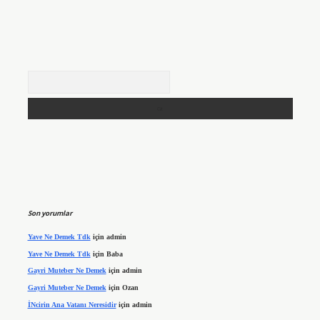
Arama
Son yorumlar
Yave Ne Demek Tdk
için
admin
Yave Ne Demek Tdk
için
Baba
Gayri Muteber Ne Demek
için
admin
Gayri Muteber Ne Demek
için
Ozan
İNcirin Ana Vatanı Neresidir
için
admin