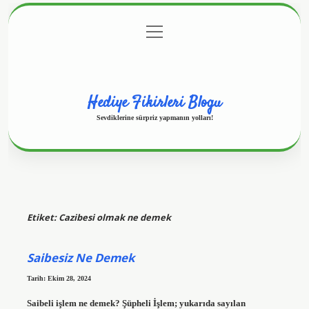
menüyü
Anasayfa
Gizlilik Politikası
Yasal Uyarı
aç
Hakkımızda
Hediye Fikirleri Blogu
Sevdiklerine sürpriz yapmanın yolları!
Etiket:
Cazibesi olmak ne demek
Saibesiz Ne Demek
Tarih: Ekim 28, 2024
Saibeli işlem ne demek? Şüpheli İşlem; yukarıda sayılan