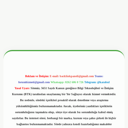
betx.org/
Reklam ve İletişim:
E-mail:
backlinkpaneli@gmail.com
Teams:
forumhizmeti@gmail.com
Whatsapp: 0262 606 0 726
Telegram: @karabul
Yasal Uyarı:
Sitemiz, 5651 Sayılı Kanun gereğince Bilgi Teknolojileri ve İletişim
Kurumu (BTK) tarafından onaylanmış bir Yer Sağlayıcı olarak hizmet vermektedir.
Bu nedenle, sitedeki içerikleri proaktif olarak denetleme veya araştırma
yükümlülüğümüz bulunmamaktadır. Ancak, üyelerimiz yazdıkları içeriklerin
sorumluluğunu taşımakta olup, siteye üye olarak bu sorumluluğu kabul etmiş
sayılırlar. Bu internet sitesi, herhangi bir marka, kurum veya şahıs şirketi ile hiçbir
bağlantısı bulunmamaktadır. Sitede yalnızca kendi hazırladığımız makaleler