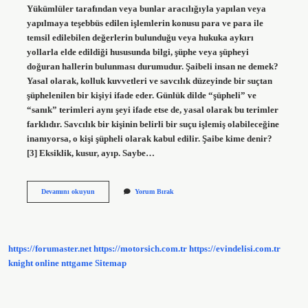
Yükümlüler tarafından veya bunlar aracılığıyla yapılan veya
yapılmaya teşebbüs edilen işlemlerin konusu para ve para ile
temsil edilebilen değerlerin bulunduğu veya hukuka aykırı
yollarla elde edildiği hususunda bilgi, şüphe veya şüpheyi
doğuran hallerin bulunması durumudur. Şaibeli insan ne demek?
Yasal olarak, kolluk kuvvetleri ve savcılık düzeyinde bir suçtan
şüphelenilen bir kişiyi ifade eder. Günlük dilde “şüpheli” ve
“sanık” terimleri aynı şeyi ifade etse de, yasal olarak bu terimler
farklıdır. Savcılık bir kişinin belirli bir suçu işlemiş olabileceğine
inanıyorsa, o kişi şüpheli olarak kabul edilir. Şaibe kime denir?
[3] Eksiklik, kusur, ayıp. Saybe…
Saibesiz
Devamını okuyun
Yorum Bırak
Ne
Demek
https://forumaster.net
https://motorsich.com.tr
https://evindelisi.com.tr
knight online
nttgame
Sitemap