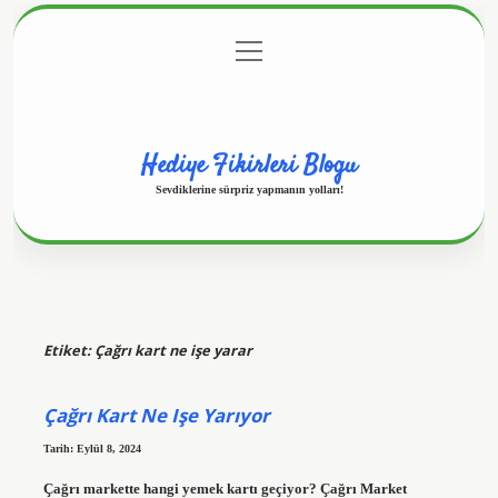
menüyü
Anasayfa
Gizlilik Politikası
Yasal Uyarı
aç
Hakkımızda
Hediye Fikirleri Blogu
Sevdiklerine sürpriz yapmanın yolları!
Etiket:
Çağrı kart ne işe yarar
Çağrı Kart Ne Işe Yarıyor
Tarih: Eylül 8, 2024
Çağrı markette hangi yemek kartı geçiyor? Çağrı Market