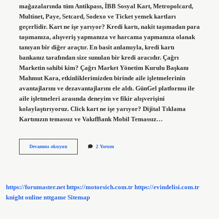
mağazalarında tüm Antikpass, İBB Sosyal Kart, Metropolcard,
Multinet, Paye, Setcard, Sodexo ve Ticket yemek kartları
geçerlidir. Kart ne işe yarıyor? Kredi kartı, nakit taşımadan para
taşımanıza, alışveriş yapmanıza ve harcama yapmanıza olanak
tanıyan bir diğer araçtır. En basit anlamıyla, kredi kartı
bankanız tarafından size sunulan bir kredi aracıdır. Çağrı
Marketin sahibi kim? Çağrı Market Yönetim Kurulu Başkanı
Mahmut Kara, etkinliklerimizden birinde aile işletmelerinin
avantajlarını ve dezavantajlarını ele aldı. GünGel platformu ile
aile işletmeleri arasında deneyim ve fikir alışverişini
kolaylaştırıyoruz. Click kart ne işe yarıyor? Dijital Tıklama
Kartınızın temassız ve VakıfBank Mobil Temassız…
Çağrı
Devamını okuyun
2 Yorum
Kart
Ne
Işe
Yarıyor
https://forumaster.net
https://motorsich.com.tr
https://evindelisi.com.tr
knight online
nttgame
Sitemap