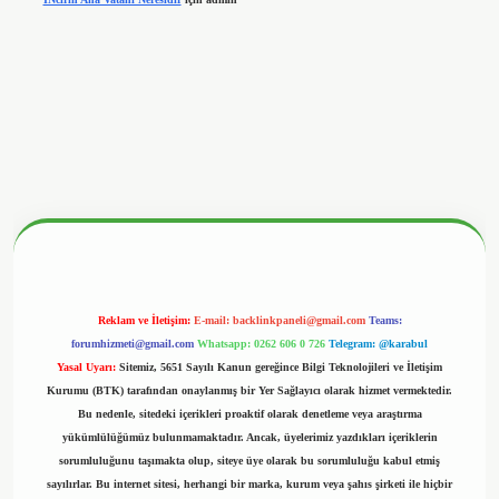
betx.org/
Reklam ve İletişim:
E-mail:
backlinkpaneli@gmail.com
Teams:
forumhizmeti@gmail.com
Whatsapp: 0262 606 0 726
Telegram: @karabul
Yasal Uyarı:
Sitemiz, 5651 Sayılı Kanun gereğince Bilgi Teknolojileri ve İletişim
Kurumu (BTK) tarafından onaylanmış bir Yer Sağlayıcı olarak hizmet vermektedir.
Bu nedenle, sitedeki içerikleri proaktif olarak denetleme veya araştırma
yükümlülüğümüz bulunmamaktadır. Ancak, üyelerimiz yazdıkları içeriklerin
sorumluluğunu taşımakta olup, siteye üye olarak bu sorumluluğu kabul etmiş
sayılırlar. Bu internet sitesi, herhangi bir marka, kurum veya şahıs şirketi ile hiçbir