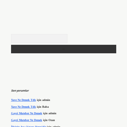
Arama
Son yorumlar
Yave Ne Demek Tdk
için
admin
Yave Ne Demek Tdk
için
Baba
Gayri Muteber Ne Demek
için
admin
Gayri Muteber Ne Demek
için
Ozan
İNcirin Ana Vatanı Neresidir
için
admin