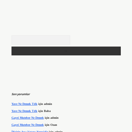
Arama
Son yorumlar
Yave Ne Demek Tdk
için
admin
Yave Ne Demek Tdk
için
Baba
Gayri Muteber Ne Demek
için
admin
Gayri Muteber Ne Demek
için
Ozan
İNcirin Ana Vatanı Neresidir
için
admin