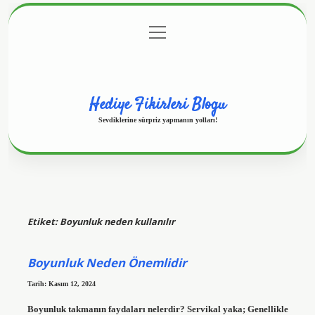
menüyü
Anasayfa
Gizlilik Politikası
Yasal Uyarı
aç
Hakkımızda
Hediye Fikirleri Blogu
Sevdiklerine sürpriz yapmanın yolları!
Etiket:
Boyunluk neden kullanılır
Boyunluk Neden Önemlidir
Tarih: Kasım 12, 2024
Boyunluk takmanın faydaları nelerdir? Servikal yaka; Genellikle