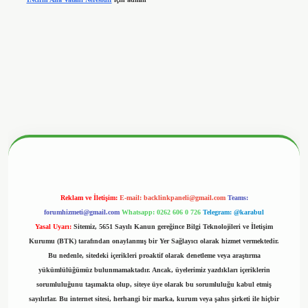
ltonbetx.org/
Reklam ve İletişim:
E-mail:
backlinkpaneli@gmail.com
Teams:
forumhizmeti@gmail.com
Whatsapp: 0262 606 0 726
Telegram: @karabul
Yasal Uyarı:
Sitemiz, 5651 Sayılı Kanun gereğince Bilgi Teknolojileri ve İletişim
Kurumu (BTK) tarafından onaylanmış bir Yer Sağlayıcı olarak hizmet vermektedir.
Bu nedenle, sitedeki içerikleri proaktif olarak denetleme veya araştırma
yükümlülüğümüz bulunmamaktadır. Ancak, üyelerimiz yazdıkları içeriklerin
sorumluluğunu taşımakta olup, siteye üye olarak bu sorumluluğu kabul etmiş
sayılırlar. Bu internet sitesi, herhangi bir marka, kurum veya şahıs şirketi ile hiçbir