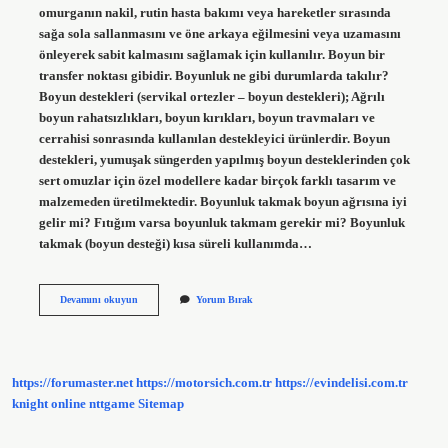
omurganın nakil, rutin hasta bakımı veya hareketler sırasında
sağa sola sallanmasını ve öne arkaya eğilmesini veya uzamasını
önleyerek sabit kalmasını sağlamak için kullanılır. Boyun bir
transfer noktası gibidir. Boyunluk ne gibi durumlarda takılır?
Boyun destekleri (servikal ortezler – boyun destekleri); Ağrılı
boyun rahatsızlıkları, boyun kırıkları, boyun travmaları ve
cerrahisi sonrasında kullanılan destekleyici ürünlerdir. Boyun
destekleri, yumuşak süngerden yapılmış boyun desteklerinden çok
sert omuzlar için özel modellere kadar birçok farklı tasarım ve
malzemeden üretilmektedir. Boyunluk takmak boyun ağrısına iyi
gelir mi? Fıtığım varsa boyunluk takmam gerekir mi? Boyunluk
takmak (boyun desteği) kısa süreli kullanımda…
Boyunluk
Devamını okuyun
Yorum Bırak
Neden
Önemlidir
https://forumaster.net
https://motorsich.com.tr
https://evindelisi.com.tr
knight online
nttgame
Sitemap