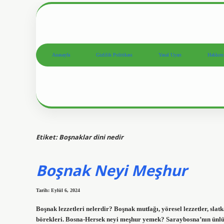
Anasayfa
Gizlilik Politikası
Yasal Uyarı
Hakkım
Etiket:
Boşnaklar dini nedir
Boşnak Neyi Meşhur
Tarih: Eylül 6, 2024
Boşnak lezzetleri nelerdir? Boşnak mutfağı, yöresel lezzetler, slatk
börekleri. Bosna-Hersek neyi meşhur yemek? Saraybosna’nın ünlü ye