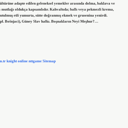
ltürüne adapte edilen geleneksel yemekler arasında dolma, baklava ve
a mutfağı oldukça kapsamlıdır. Kahvaltıda; ballı veya pekmezli krema,
utulmuş etli yumurta, sütte doğranmış ekmek ve grusenina yenirdi.
pl. Bošnjaci), Güney Slav halkı. Boşnakların Neyi Meşhur?…
m.tr
knight online
nttgame
Sitemap