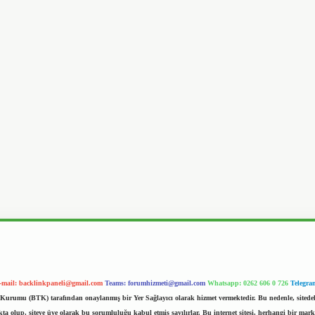
-mail:
backlinkpaneli@gmail.com
Teams:
forumhizmeti@gmail.com
Whatsapp: 0262 606 0 726
Telegra
im Kurumu (BTK) tarafından onaylanmış bir Yer Sağlayıcı olarak hizmet vermektedir. Bu nedenle, sited
 olup, siteye üye olarak bu sorumluluğu kabul etmiş sayılırlar. Bu internet sitesi, herhangi bir mark