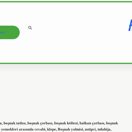
ızda
a, boşnak tatlısı, boşnak çorbası, boşnak köftesi, balkan çorbası, boşnak
mekleri arasında cevabi, klepe, Boşnak yahnisi, ustipci, tufahija,