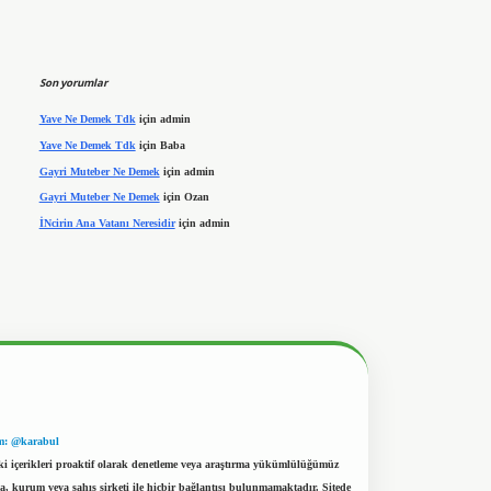
Son yorumlar
Yave Ne Demek Tdk
için
admin
Yave Ne Demek Tdk
için
Baba
Gayri Muteber Ne Demek
için
admin
Gayri Muteber Ne Demek
için
Ozan
İNcirin Ana Vatanı Neresidir
için
admin
m: @karabul
eki içerikleri proaktif olarak denetleme veya araştırma yükümlülüğümüz
a, kurum veya şahıs şirketi ile hiçbir bağlantısı bulunmamaktadır. Sitede