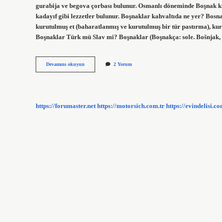
gurabija ve begova çorbası bulunur. Osmanlı döneminde Boşnak kü
kadayıf gibi lezzetler bulunur. Boşnaklar kahvaltıda ne yer? Bosn
kurutulmuş et (baharatlanmış ve kurutulmuş bir tür pastırma), kur
Boşnaklar Türk mü Slav mi? Boşnaklar (Boşnakça: sole. Bošnjak, 
Boşnak
Devamını okuyun
2 Yorum
Neyi
Meşhur
https://forumaster.net
https://motorsich.com.tr
https://evindelisi.co