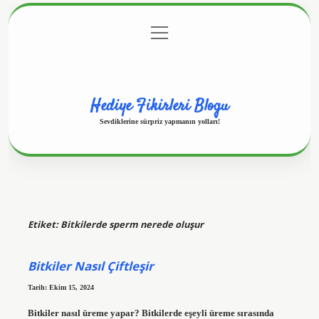
menüyü
Anasayfa
Gizlilik Politikası
Yasal Uyarı
aç
Hakkımızda
Hediye Fikirleri Blogu
Sevdiklerine sürpriz yapmanın yolları!
Etiket:
Bitkilerde sperm nerede oluşur
Bitkiler Nasıl Çiftleşir
Tarih: Ekim 15, 2024
Bitkiler nasıl üreme yapar? Bitkilerde eşeyli üreme sırasında