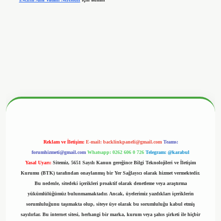
nbetx.org/
Reklam ve İletişim:
E-mail:
backlinkpaneli@gmail.com
Teams:
forumhizmeti@gmail.com
Whatsapp: 0262 606 0 726
Telegram: @karabul
Yasal Uyarı:
Sitemiz, 5651 Sayılı Kanun gereğince Bilgi Teknolojileri ve İletişim
Kurumu (BTK) tarafından onaylanmış bir Yer Sağlayıcı olarak hizmet vermektedir.
Bu nedenle, sitedeki içerikleri proaktif olarak denetleme veya araştırma
yükümlülüğümüz bulunmamaktadır. Ancak, üyelerimiz yazdıkları içeriklerin
sorumluluğunu taşımakta olup, siteye üye olarak bu sorumluluğu kabul etmiş
sayılırlar. Bu internet sitesi, herhangi bir marka, kurum veya şahıs şirketi ile hiçbir