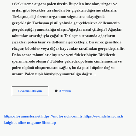
erkek üreme organı polen üretir. Bu polen insanlar, rüzgar ve
arılar gibi böcekler tarafından bir çiçekten diğerine aktarılır.
Tozlaşma, dişi üreme organının stigmasına ulaştığında
gerçekleşir. Tozlaşma pistil yoluyla gerçekleşir ve döllenmenin
gerçekleştiği yumurtalığa ulaşır. Ağaçlar nasıl çiftleşir? Ağaçlar
tohumlar aracılığıyla çoğalır. Tozlaşma sırasında ağaçların
çiçekleri polen taşır ve döllenme gerçekleşir. Bu süreç genellikle
rüzgar, böcekler veya diğer hayvanlar tarafından gerçekleştirilir.
Daha sonra tohumlar oluşur ve yeni fideler büyür. Bitkilerde
sperm nerede oluşur? Tübüler çekirdek polenin çimlenmesini ve
polen tüpünü oluşturmasını sağlar, bu da pistil tüpüne doğru
uzanır. Polen tüpü büyüyüp yumurtalığa doğru…
Bitkiler
Devamını okuyun
8 Yorum
Nasıl
Çiftleşir
https://forumaster.net
https://motorsich.com.tr
https://evindelisi.com.tr
knight online
nttgame
Sitemap