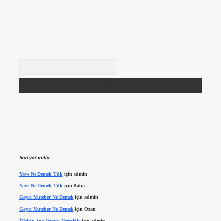
Arama
Son yorumlar
Yave Ne Demek Tdk
için
admin
Yave Ne Demek Tdk
için
Baba
Gayri Muteber Ne Demek
için
admin
Gayri Muteber Ne Demek
için
Ozan
İNcirin Ana Vatanı Neresidir
için
admin