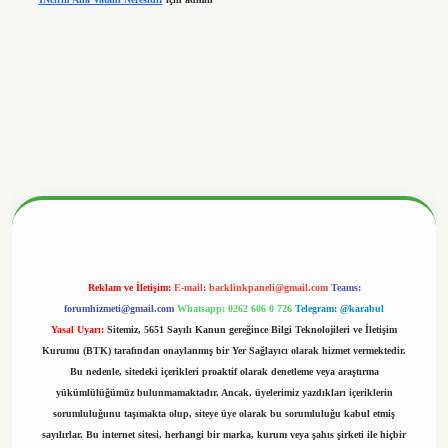
.hiltonbetx.org/
Reklam ve İletişim:
E-mail:
backlinkpaneli@gmail.com
Teams:
forumhizmeti@gmail.com
Whatsapp: 0262 606 0 726
Telegram: @karabul
Yasal Uyarı:
Sitemiz, 5651 Sayılı Kanun gereğince Bilgi Teknolojileri ve İletişim
Kurumu (BTK) tarafından onaylanmış bir Yer Sağlayıcı olarak hizmet vermektedir.
Bu nedenle, sitedeki içerikleri proaktif olarak denetleme veya araştırma
yükümlülüğümüz bulunmamaktadır. Ancak, üyelerimiz yazdıkları içeriklerin
sorumluluğunu taşımakta olup, siteye üye olarak bu sorumluluğu kabul etmiş
sayılırlar. Bu internet sitesi, herhangi bir marka, kurum veya şahıs şirketi ile hiçbir