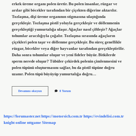
erkek üreme organı polen üretir. Bu polen insanlar, rüzgar ve
arılar gibi böcekler tarafından bir çiçekten diğerine aktarılır.
Tozlaşma, dişi üreme organının stigmasına ulaştığında
gerçekleşir. Tozlaşma pistil yoluyla gerçekleşir ve döllenmenin
gerçekleştiği yumurtalığa ulaşır. Ağaçlar nasıl çiftleşir? Ağaçlar
tohumlar aracılığıyla çoğalır. Tozlaşma sırasında ağaçların
çiçekleri polen taşır ve döllenme gerçekleşir. Bu süreç genellikle
rüzgar, böcekler veya diğer hayvanlar tarafından gerçekleştirilir.
Daha sonra tohumlar oluşur ve yeni fideler büyür. Bitkilerde
sperm nerede oluşur? Tübüler çekirdek polenin çimlenmesini ve
polen tüpünü oluşturmasını sağlar, bu da pistil tüpüne doğru
uzanır. Polen tüpü büyüyüp yumurtalığa doğru…
Bitkiler
Devamını okuyun
8 Yorum
Nasıl
Çiftleşir
https://forumaster.net
https://motorsich.com.tr
https://evindelisi.com.tr
knight online
nttgame
Sitemap