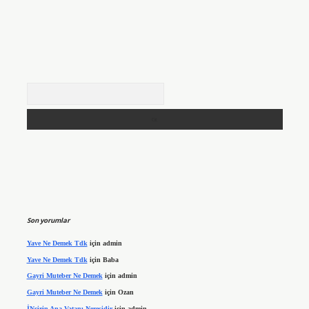
Arama
Son yorumlar
Yave Ne Demek Tdk
için
admin
Yave Ne Demek Tdk
için
Baba
Gayri Muteber Ne Demek
için
admin
Gayri Muteber Ne Demek
için
Ozan
İNcirin Ana Vatanı Neresidir
için
admin