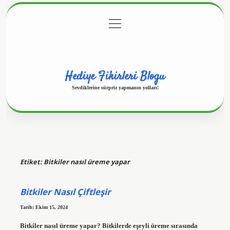
menüyü
Anasayfa
Gizlilik Politikası
Yasal Uyarı
aç
Hakkımızda
Hediye Fikirleri Blogu
Sevdiklerine sürpriz yapmanın yolları!
Etiket:
Bitkiler nasıl üreme yapar
Bitkiler Nasıl Çiftleşir
Tarih: Ekim 15, 2024
Bitkiler nasıl üreme yapar? Bitkilerde eşeyli üreme sırasında