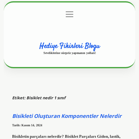
menüyü
Anasayfa
Gizlilik Politikası
Yasal Uyarı
aç
Hakkımızda
Hediye Fikirleri Blogu
Sevdiklerine sürpriz yapmanın yolları!
Etiket:
Bisiklet nedir 1 sınıf
Bisikleti Oluşturan Komponentler Nelerdir
Tarih: Kasım 14, 2024
Bisikletin parçaları nelerdir? Bisiklet Parçaları Gidon, lastik,