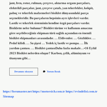
jant, fren, rotor, rulman, çerçeve, aktarma organı parçaları,
elektrikli parçalar, jant, çerçeve çatalı, yan tekerlekler, kokpit,
pabuç ve tekerlek malzemeleri bisiklet dünyasındaki parça
seçenekleridir. Bu parçaların hepsinin ayrı işlevleri vardır.
Lastik ve tekerlek sisteminin kendine özgü parçaları vardır.
Bisiklette neler bulunur? Bisiklet türüne ve kullanım amacına
göre seçebileceğiniz ekipman türü sağlık açısından en önemli
bisiklet ekipmanları arasındadır. … Eldivenler. … Gözlükler. …
Pedal kilidi. … Su şişesi … Yedek iç lastik ve pompa. … İlk
yardım çantası. … Bisiklet çantasıDaha fazla makale…•16 Eylül
2023 Bisiklet nelerden oluşur? Karbon, çelik, alüminyum ve
titanyum gibi…
Bisikleti
Devamını okuyun
Yorum Bırak
Oluşturan
Komponentler
Nelerdir
https://forumaster.net
https://motorsich.com.tr
https://evindelisi.com.tr
Sitemap