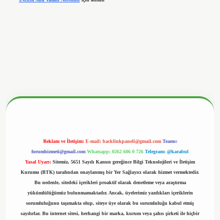
//www.hiltonbetx.org/
Reklam ve İletişim:
E-mail:
backlinkpaneli@gmail.com
Teams:
forumhizmeti@gmail.com
Whatsapp: 0262 606 0 726
Telegram: @karabul
Yasal Uyarı:
Sitemiz, 5651 Sayılı Kanun gereğince Bilgi Teknolojileri ve İletişim
Kurumu (BTK) tarafından onaylanmış bir Yer Sağlayıcı olarak hizmet vermektedir.
Bu nedenle, sitedeki içerikleri proaktif olarak denetleme veya araştırma
yükümlülüğümüz bulunmamaktadır. Ancak, üyelerimiz yazdıkları içeriklerin
sorumluluğunu taşımakta olup, siteye üye olarak bu sorumluluğu kabul etmiş
sayılırlar. Bu internet sitesi, herhangi bir marka, kurum veya şahıs şirketi ile hiçbir