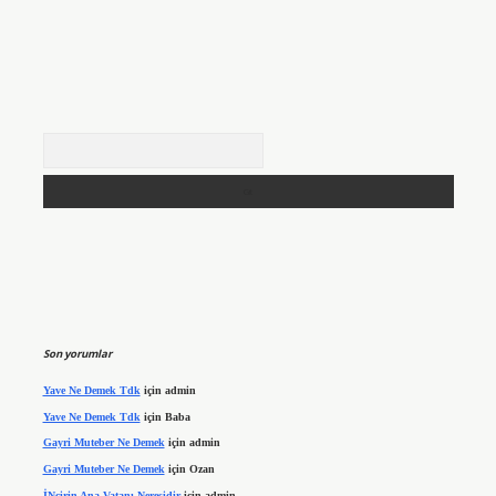
Arama
Son yorumlar
Yave Ne Demek Tdk
için
admin
Yave Ne Demek Tdk
için
Baba
Gayri Muteber Ne Demek
için
admin
Gayri Muteber Ne Demek
için
Ozan
İNcirin Ana Vatanı Neresidir
için
admin