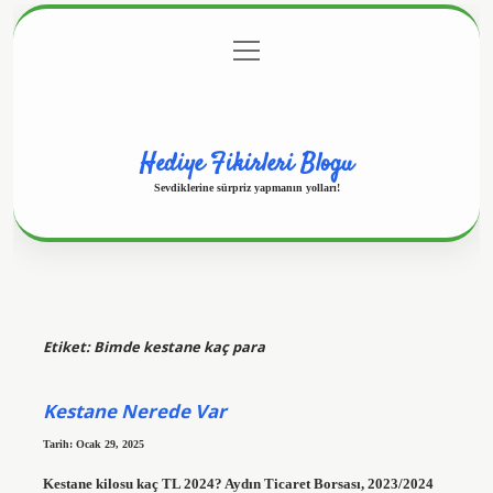
menüyü
Anasayfa
Gizlilik Politikası
Yasal Uyarı
aç
Hakkımızda
Hediye Fikirleri Blogu
Sevdiklerine sürpriz yapmanın yolları!
Etiket:
Bimde kestane kaç para
Kestane Nerede Var
Tarih: Ocak 29, 2025
Kestane kilosu kaç TL 2024? Aydın Ticaret Borsası, 2023/2024