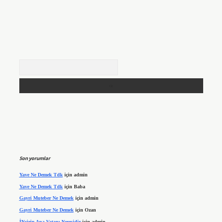
Arama
Son yorumlar
Yave Ne Demek Tdk
için
admin
Yave Ne Demek Tdk
için
Baba
Gayri Muteber Ne Demek
için
admin
Gayri Muteber Ne Demek
için
Ozan
İNcirin Ana Vatanı Neresidir
için
admin