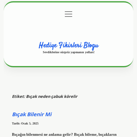
menüyü
Anasayfa
Gizlilik Politikası
Yasal Uyarı
aç
Hakkımızda
Hediye Fikirleri Blogu
Sevdiklerine sürpriz yapmanın yolları!
Etiket:
Bıçak neden çabuk körelir
Bıçak Bilenir Mi
Tarih: Ocak 5, 2025
Bıçağın bilenmesi ne anlama gelir? Bıçak bileme, bıçakların