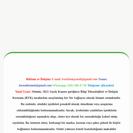
betx.org/
Reklam ve İletişim:
E-mail:
backlinkpaneli@gmail.com
Teams:
forumhizmeti@gmail.com
Whatsapp: 0262 606 0 726
Telegram: @karabul
Yasal Uyarı:
Sitemiz, 5651 Sayılı Kanun gereğince Bilgi Teknolojileri ve İletişim
Kurumu (BTK) tarafından onaylanmış bir Yer Sağlayıcı olarak hizmet vermektedir.
Bu nedenle, sitedeki içerikleri proaktif olarak denetleme veya araştırma
yükümlülüğümüz bulunmamaktadır. Ancak, üyelerimiz yazdıkları içeriklerin
sorumluluğunu taşımakta olup, siteye üye olarak bu sorumluluğu kabul etmiş
sayılırlar. Bu internet sitesi, herhangi bir marka, kurum veya şahıs şirketi ile hiçbir
bağlantısı bulunmamaktadır. Sitede yalnızca kendi hazırladığımız makaleler