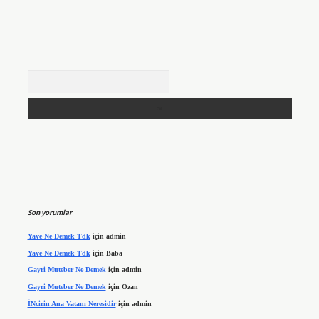
Arama
Son yorumlar
Yave Ne Demek Tdk
için
admin
Yave Ne Demek Tdk
için
Baba
Gayri Muteber Ne Demek
için
admin
Gayri Muteber Ne Demek
için
Ozan
İNcirin Ana Vatanı Neresidir
için
admin