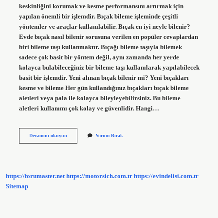
keskinliğini korumak ve kesme performansını artırmak için
yapılan önemli bir işlemdir. Bıçak bileme işleminde çeşitli
yöntemler ve araçlar kullanılabilir. Bıçak en iyi neyle bilenir?
Evde bıçak nasıl bilenir sorusuna verilen en popüler cevaplardan
biri bileme taşı kullanmaktır. Bıçağı bileme taşıyla bilemek
sadece çok basit bir yöntem değil, aynı zamanda her yerde
kolayca bulabileceğiniz bir bileme taşı kullanılarak yapılabilecek
basit bir işlemdir. Yeni alınan bıçak bilenir mi? Yeni bıçakları
kesme ve bileme Her gün kullandığınız bıçakları bıçak bileme
aletleri veya pala ile kolayca bileyleyebilirsiniz. Bu bileme
aletleri kullanımı çok kolay ve güvenlidir. Hangi…
Bıçak
Devamını okuyun
Yorum Bırak
Bilenir
Mi
https://forumaster.net
https://motorsich.com.tr
https://evindelisi.com.tr
Sitemap