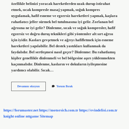
özellikle belinizi yoracak hareketlerden uzak durup istirahat
etmek, sıcak kompresle masaj yapmak, soğuk kompres
uygulamak, hafif esneme ve egzersiz hareketleri yapmak, kaşlara
rahatlatıcı jeller sürmek bel tutulmasına iyi gelir. Zorlanan bel
ağrısına ne iyi gelir? Dinlenme, sıcak ve soğuk kompresler, hafif
egzersiz ve doğru duruş teknikleri gibi yöntemler alt sırt ağrısı
için iyidir. Kasları gevşetmek ve ağrıyı hafifletmek için esneme
hareketleri yapılabilir. Bel destek yastıkları kullanmak da
faydalıdır. Bel sertleşmesi nasıl geçer? Dinlenme: Bu rahatlamış
kişiler genellikle dinlenmeli ve bel bölgesine aşırı yüklenmekten
kaçınmalıdır. Dinlenme, kasların ve dokuların iyileşmesine
yardımcı olabilir. Sıcak…
Bel
Devamını okuyun
Yorum Bırak
Nasıl
Gevşetilir
https://forumaster.net
https://motorsich.com.tr
https://evindelisi.com.tr
knight online
nttgame
Sitemap