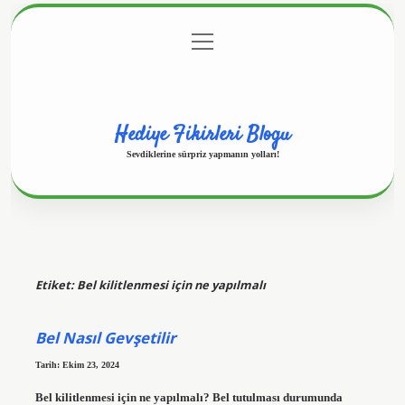
menüyü
Anasayfa
Gizlilik Politikası
Yasal Uyarı
aç
Hakkımızda
Hediye Fikirleri Blogu
Sevdiklerine sürpriz yapmanın yolları!
Etiket:
Bel kilitlenmesi için ne yapılmalı
Bel Nasıl Gevşetilir
Tarih: Ekim 23, 2024
Bel kilitlenmesi için ne yapılmalı? Bel tutulması durumunda