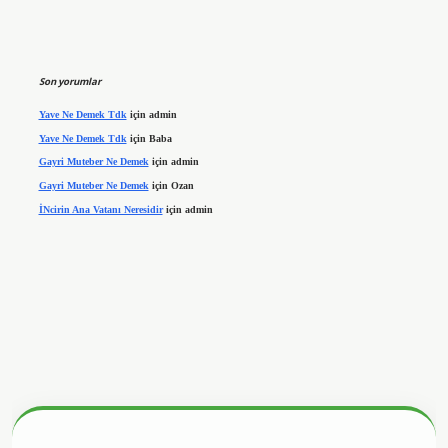
Son yorumlar
Yave Ne Demek Tdk
için
admin
Yave Ne Demek Tdk
için
Baba
Gayri Muteber Ne Demek
için
admin
Gayri Muteber Ne Demek
için
Ozan
İNcirin Ana Vatanı Neresidir
için
admin
betx.org/