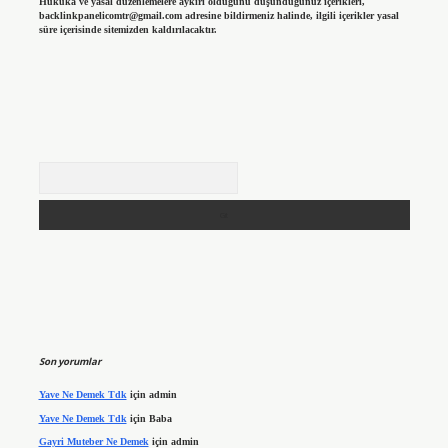
Hukuka ve yasal düzenlemelere aykırı olduğunu düşündüğünüz içerikleri,
backlinkpanelicomtr@gmail.com
adresine bildirmeniz halinde, ilgili içerikler yasal
süre içerisinde sitemizden kaldırılacaktır.
Arama
Son yorumlar
Yave Ne Demek Tdk
için
admin
Yave Ne Demek Tdk
için
Baba
Gayri Muteber Ne Demek
için
admin