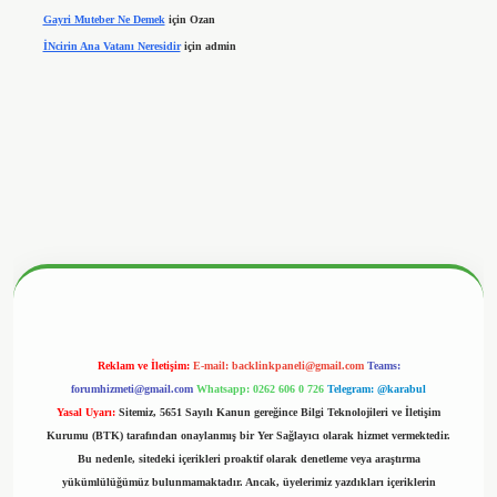
Gayri Muteber Ne Demek
için
Ozan
İNcirin Ana Vatanı Neresidir
için
admin
betx.org/
Reklam ve İletişim:
E-mail:
backlinkpaneli@gmail.com
Teams:
forumhizmeti@gmail.com
Whatsapp: 0262 606 0 726
Telegram: @karabul
Yasal Uyarı:
Sitemiz, 5651 Sayılı Kanun gereğince Bilgi Teknolojileri ve İletişim
Kurumu (BTK) tarafından onaylanmış bir Yer Sağlayıcı olarak hizmet vermektedir.
Bu nedenle, sitedeki içerikleri proaktif olarak denetleme veya araştırma
yükümlülüğümüz bulunmamaktadır. Ancak, üyelerimiz yazdıkları içeriklerin