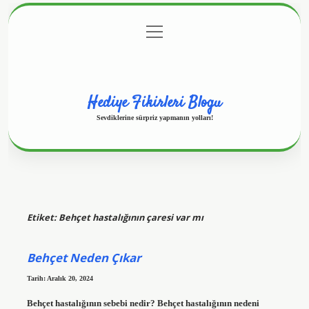
menüyü
Anasayfa
Gizlilik Politikası
Yasal Uyarı
aç
Hakkımızda
Hediye Fikirleri Blogu
Sevdiklerine sürpriz yapmanın yolları!
Etiket:
Behçet hastalığının çaresi var mı
Behçet Neden Çıkar
Tarih: Aralık 20, 2024
Behçet hastalığının sebebi nedir? Behçet hastalığının nedeni