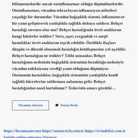
bilinmemektedir ancak otoinflamatuar olduğu düşünülmektedir.
Otoinflamatuar, vücudun tekrarlayan inflamasyon nöbetleri
yaşadığı bir durumdur. Vücudun bağışıklık sistemi, inflamatuvar
bir yanıt geliştirerek yanlışlıkla sağlıklı dokuya saldırır. Behçet
hastalığı stresten olur mu? Behçet hastalığında üveit ataklarını
hangi faktörler tetikler? Stres, aşırı yorgunluk ve ateşli
hastalıklar üveit ataklarını teşvik edebilir. Özellikle ilaçları
düzgün ve düzenli almamak hastalığın kötüleşmesine yol açabilir.
Behçet hastalığını ne tetikler? Tıbbi uzmanlar, Behçet
hastalığının nedeninin bağışıklık sisteminin bozukluğu nedeniyle
vücudun enfeksiyona verdiği yanıt olduğunu düşünüyor.
Otoimmün hastalıklar, bağışıklık sisteminin yanlışlıkla kendi
sağlıklı hücrelerine saldırması anlamına gelir. Behçet
hastalığından nasıl kurtulunur? Tedavinin amacı gözdeki…
Behçet
Devamını okuyun
Yorum Bırak
Neden
Çıkar
https://forumaster.net
https://motorsich.com.tr
https://evindelisi.com.tr
knight online
nttgame
Sitemap