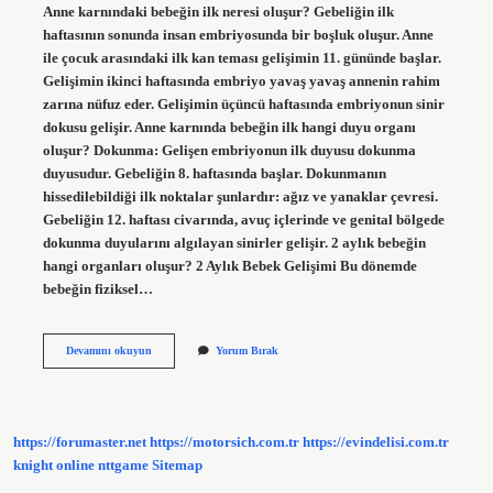
Anne karnındaki bebeğin ilk neresi oluşur? Gebeliğin ilk
haftasının sonunda insan embriyosunda bir boşluk oluşur. Anne
ile çocuk arasındaki ilk kan teması gelişimin 11. gününde başlar.
Gelişimin ikinci haftasında embriyo yavaş yavaş annenin rahim
zarına nüfuz eder. Gelişimin üçüncü haftasında embriyonun sinir
dokusu gelişir. Anne karnında bebeğin ilk hangi duyu organı
oluşur? Dokunma: Gelişen embriyonun ilk duyusu dokunma
duyusudur. Gebeliğin 8. haftasında başlar. Dokunmanın
hissedilebildiği ilk noktalar şunlardır: ağız ve yanaklar çevresi.
Gebeliğin 12. haftası civarında, avuç içlerinde ve genital bölgede
dokunma duyularını algılayan sinirler gelişir. 2 aylık bebeğin
hangi organları oluşur? 2 Aylık Bebek Gelişimi Bu dönemde
bebeğin fiziksel…
Anne
Devamını okuyun
Yorum Bırak
Karnında
Bebeğin
Ilk
Önce
Hangi
https://forumaster.net
https://motorsich.com.tr
https://evindelisi.com.tr
Organı
Oluşur
knight online
nttgame
Sitemap