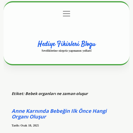
menüyü
Anasayfa
Gizlilik Politikası
Yasal Uyarı
aç
Hakkımızda
Hediye Fikirleri Blogu
Sevdiklerine sürpriz yapmanın yolları!
Etiket:
Bebek organları ne zaman oluşur
Anne Karnında Bebeğin Ilk Önce Hangi
Organı Oluşur
Tarih: Ocak 18, 2025