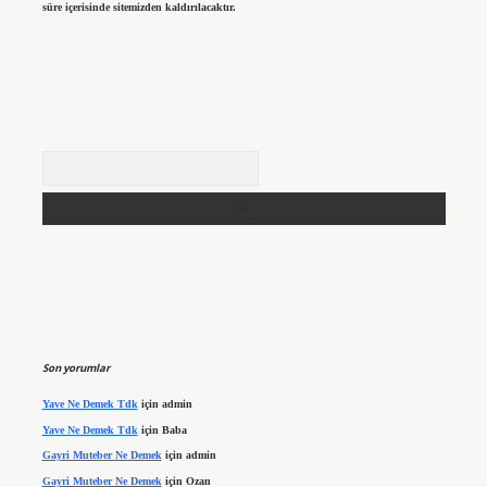
süre içerisinde sitemizden kaldırılacaktır.
Arama
Son yorumlar
Yave Ne Demek Tdk
için
admin
Yave Ne Demek Tdk
için
Baba
Gayri Muteber Ne Demek
için
admin
Gayri Muteber Ne Demek
için
Ozan