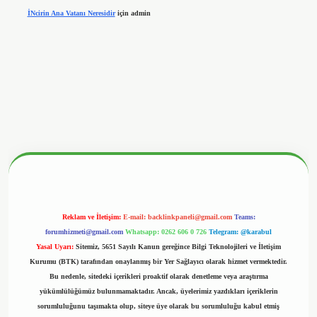
İNcirin Ana Vatanı Neresidir
için
admin
nbetx.org/
Reklam ve İletişim:
E-mail:
backlinkpaneli@gmail.com
Teams:
forumhizmeti@gmail.com
Whatsapp: 0262 606 0 726
Telegram: @karabul
Yasal Uyarı:
Sitemiz, 5651 Sayılı Kanun gereğince Bilgi Teknolojileri ve İletişim
Kurumu (BTK) tarafından onaylanmış bir Yer Sağlayıcı olarak hizmet vermektedir.
Bu nedenle, sitedeki içerikleri proaktif olarak denetleme veya araştırma
yükümlülüğümüz bulunmamaktadır. Ancak, üyelerimiz yazdıkları içeriklerin
sorumluluğunu taşımakta olup, siteye üye olarak bu sorumluluğu kabul etmiş