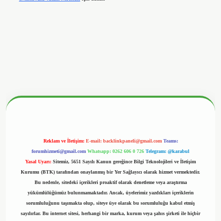
betx.org/
Reklam ve İletişim:
E-mail:
backlinkpaneli@gmail.com
Teams:
forumhizmeti@gmail.com
Whatsapp: 0262 606 0 726
Telegram: @karabul
Yasal Uyarı:
Sitemiz, 5651 Sayılı Kanun gereğince Bilgi Teknolojileri ve İletişim
Kurumu (BTK) tarafından onaylanmış bir Yer Sağlayıcı olarak hizmet vermektedir.
Bu nedenle, sitedeki içerikleri proaktif olarak denetleme veya araştırma
yükümlülüğümüz bulunmamaktadır. Ancak, üyelerimiz yazdıkları içeriklerin
sorumluluğunu taşımakta olup, siteye üye olarak bu sorumluluğu kabul etmiş
sayılırlar. Bu internet sitesi, herhangi bir marka, kurum veya şahıs şirketi ile hiçbir