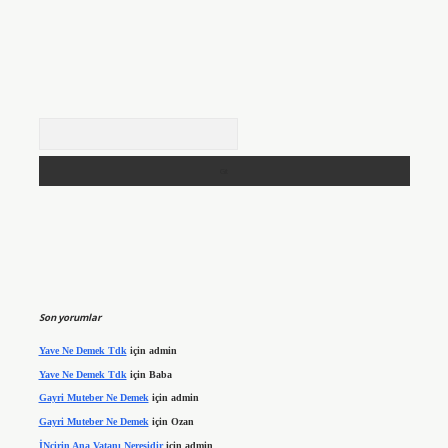
Arama
Son yorumlar
Yave Ne Demek Tdk
için
admin
Yave Ne Demek Tdk
için
Baba
Gayri Muteber Ne Demek
için
admin
Gayri Muteber Ne Demek
için
Ozan
İNcirin Ana Vatanı Neresidir
için
admin