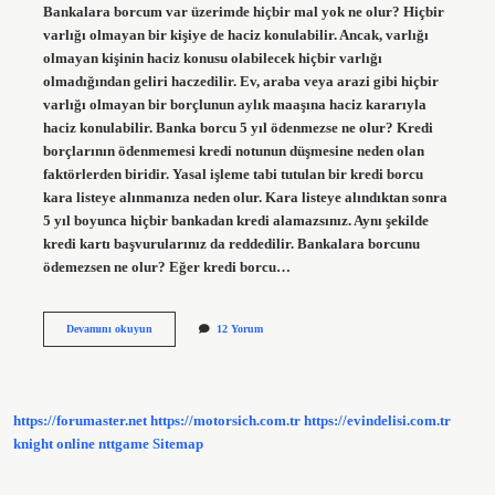
Bankalara borcum var üzerimde hiçbir mal yok ne olur? Hiçbir
varlığı olmayan bir kişiye de haciz konulabilir. Ancak, varlığı
olmayan kişinin haciz konusu olabilecek hiçbir varlığı
olmadığından geliri haczedilir. Ev, araba veya arazi gibi hiçbir
varlığı olmayan bir borçlunun aylık maaşına haciz kararıyla
haciz konulabilir. Banka borcu 5 yıl ödenmezse ne olur? Kredi
borçlarının ödenmemesi kredi notunun düşmesine neden olan
faktörlerden biridir. Yasal işleme tabi tutulan bir kredi borcu
kara listeye alınmanıza neden olur. Kara listeye alındıktan sonra
5 yıl boyunca hiçbir bankadan kredi alamazsınız. Aynı şekilde
kredi kartı başvurularınız da reddedilir. Bankalara borcunu
ödemezsen ne olur? Eğer kredi borcu…
Banka
Devamını okuyun
12 Yorum
Kredi
Borcu
Hangi
Durumlarda
Silinir
https://forumaster.net
https://motorsich.com.tr
https://evindelisi.com.tr
knight online
nttgame
Sitemap