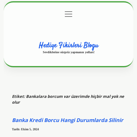
menüyü
Anasayfa
Gizlilik Politikası
Yasal Uyarı
aç
Hakkımızda
Hediye Fikirleri Blogu
Sevdiklerine sürpriz yapmanın yolları!
Etiket:
Bankalara borcum var üzerimde hiçbir mal yok ne
olur
Banka Kredi Borcu Hangi Durumlarda Silinir
Tarih: Ekim 5, 2024