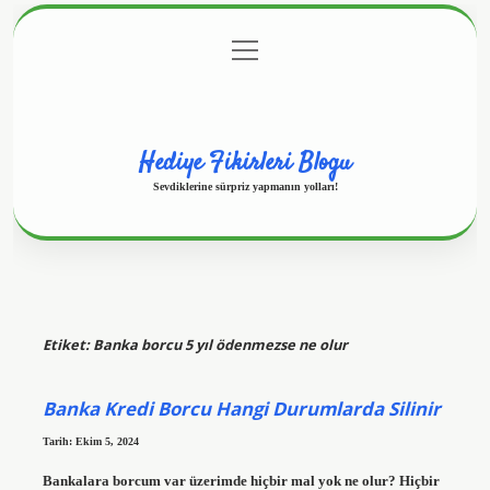
menüyü
Anasayfa
Gizlilik Politikası
Yasal Uyarı
aç
Hakkımızda
Hediye Fikirleri Blogu
Sevdiklerine sürpriz yapmanın yolları!
Etiket:
Banka borcu 5 yıl ödenmezse ne olur
Banka Kredi Borcu Hangi Durumlarda Silinir
Tarih: Ekim 5, 2024
Bankalara borcum var üzerimde hiçbir mal yok ne olur? Hiçbir