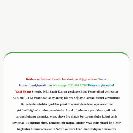
onbetx.org/
Reklam ve İletişim:
E-mail:
backlinkpaneli@gmail.com
Teams:
forumhizmeti@gmail.com
Whatsapp: 0262 606 0 726
Telegram: @karabul
Yasal Uyarı:
Sitemiz, 5651 Sayılı Kanun gereğince Bilgi Teknolojileri ve İletişim
Kurumu (BTK) tarafından onaylanmış bir Yer Sağlayıcı olarak hizmet vermektedir.
Bu nedenle, sitedeki içerikleri proaktif olarak denetleme veya araştırma
yükümlülüğümüz bulunmamaktadır. Ancak, üyelerimiz yazdıkları içeriklerin
sorumluluğunu taşımakta olup, siteye üye olarak bu sorumluluğu kabul etmiş
sayılırlar. Bu internet sitesi, herhangi bir marka, kurum veya şahıs şirketi ile hiçbir
bağlantısı bulunmamaktadır. Sitede yalnızca kendi hazırladığımız makaleler