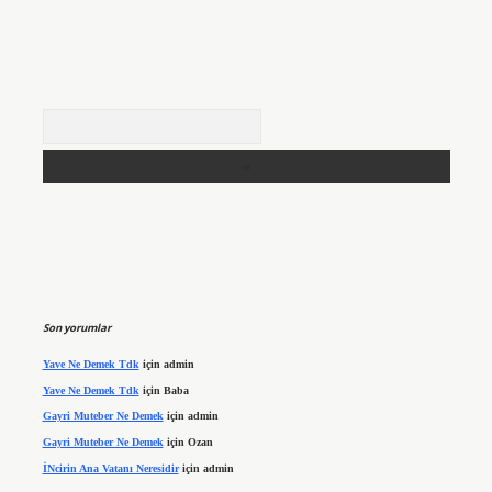
Arama
Son yorumlar
Yave Ne Demek Tdk
için
admin
Yave Ne Demek Tdk
için
Baba
Gayri Muteber Ne Demek
için
admin
Gayri Muteber Ne Demek
için
Ozan
İNcirin Ana Vatanı Neresidir
için
admin