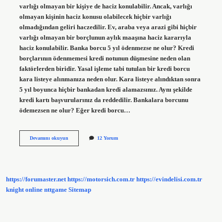
varlığı olmayan bir kişiye de haciz konulabilir. Ancak, varlığı
olmayan kişinin haciz konusu olabilecek hiçbir varlığı
olmadığından geliri haczedilir. Ev, araba veya arazi gibi hiçbir
varlığı olmayan bir borçlunun aylık maaşına haciz kararıyla
haciz konulabilir. Banka borcu 5 yıl ödenmezse ne olur? Kredi
borçlarının ödenmemesi kredi notunun düşmesine neden olan
faktörlerden biridir. Yasal işleme tabi tutulan bir kredi borcu
kara listeye alınmanıza neden olur. Kara listeye alındıktan sonra
5 yıl boyunca hiçbir bankadan kredi alamazsınız. Aynı şekilde
kredi kartı başvurularınız da reddedilir. Bankalara borcunu
ödemezsen ne olur? Eğer kredi borcu…
Banka
Devamını okuyun
12 Yorum
Kredi
Borcu
Hangi
Durumlarda
Silinir
https://forumaster.net
https://motorsich.com.tr
https://evindelisi.com.tr
knight online
nttgame
Sitemap