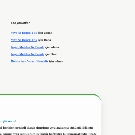
Son yorumlar
Yave Ne Demek Tdk
için
admin
Yave Ne Demek Tdk
için
Baba
Gayri Muteber Ne Demek
için
admin
Gayri Muteber Ne Demek
için
Ozan
İNcirin Ana Vatanı Neresidir
için
admin
m: @karabul
eki içerikleri proaktif olarak denetleme veya araştırma yükümlülüğümüz
a, kurum veya şahıs şirketi ile hiçbir bağlantısı bulunmamaktadır. Sitede