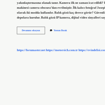
yakınlaştırmasına olanak tanır. Kamera ilk ne zaman icat edildi?
makinesi camera obscura’dan evrilmiştir. İlk kalıcı fotoğraf Jose
olarak iki modda kullanılır. Balık gözü kaç derece görür? Güvenli
depolara kurulur. Balık gözü IP kamera, dijital video sinyalleri s
Balık
Devamını okuyun
Yorum Bırak
Gözü
Kamera
Ne
Zaman
Icat
https://forumaster.net
https://motorsich.com.tr
https://evindelisi.co
Edildi