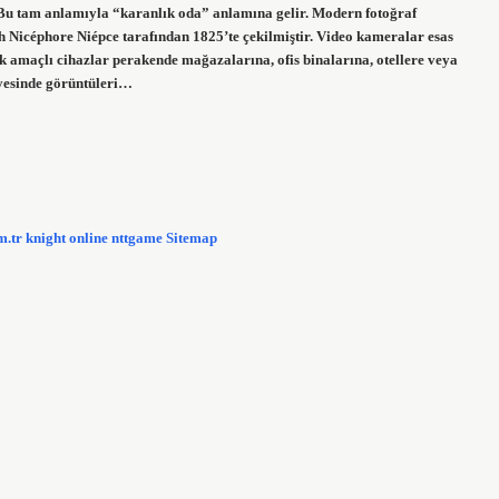
 Bu tam anlamıyla “karanlık oda” anlamına gelir. Modern fotoğraf
ph Nicéphore Niépce tarafından 1825’te çekilmiştir. Video kameralar esas
k amaçlı cihazlar perakende mağazalarına, ofis binalarına, otellere veya
ayesinde görüntüleri…
m.tr
knight online
nttgame
Sitemap