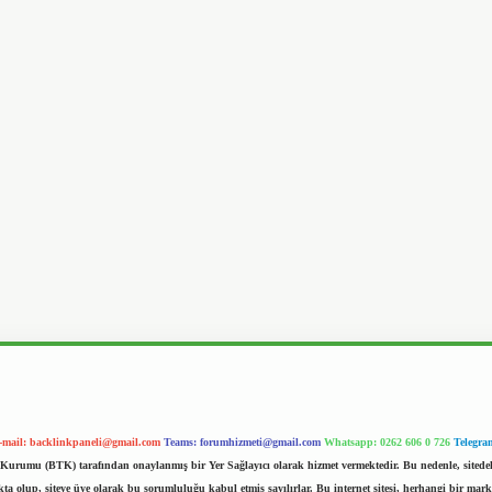
-mail:
backlinkpaneli@gmail.com
Teams:
forumhizmeti@gmail.com
Whatsapp: 0262 606 0 726
Telegra
im Kurumu (BTK) tarafından onaylanmış bir Yer Sağlayıcı olarak hizmet vermektedir. Bu nedenle, sited
 olup, siteye üye olarak bu sorumluluğu kabul etmiş sayılırlar. Bu internet sitesi, herhangi bir mark