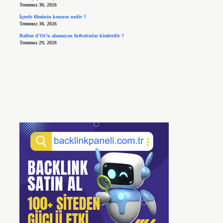
Temmuz 30, 2026
İçerde filminin konusu nedir ?
Temmuz 30, 2026
Ballon d’Or’u alamayan futbolcular kimlerdir ?
Temmuz 29, 2026