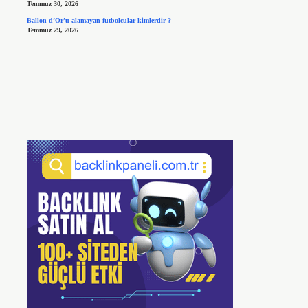
Temmuz 30, 2026
Ballon d’Or’u alamayan futbolcular kimlerdir ?
Temmuz 29, 2026