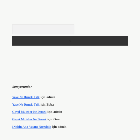
Arama
Son yorumlar
Yave Ne Demek Tdk
için
admin
Yave Ne Demek Tdk
için
Baba
Gayri Muteber Ne Demek
için
admin
Gayri Muteber Ne Demek
için
Ozan
İNcirin Ana Vatanı Neresidir
için
admin