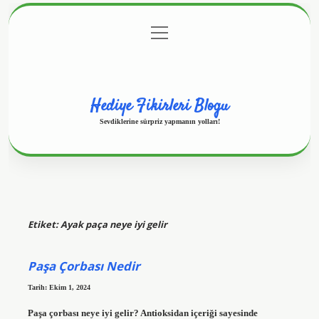
menüyü
Anasayfa
Gizlilik Politikası
Yasal Uyarı
aç
Hakkımızda
Hediye Fikirleri Blogu
Sevdiklerine sürpriz yapmanın yolları!
Etiket:
Ayak paça neye iyi gelir
Paşa Çorbası Nedir
Tarih: Ekim 1, 2024
Paşa çorbası neye iyi gelir? Antioksidan içeriği sayesinde