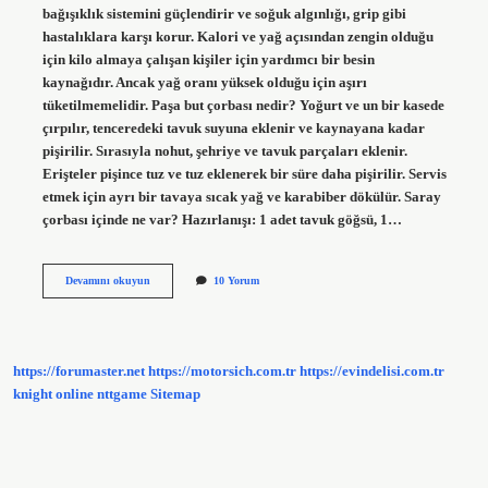
bağışıklık sistemini güçlendirir ve soğuk algınlığı, grip gibi
hastalıklara karşı korur. Kalori ve yağ açısından zengin olduğu
için kilo almaya çalışan kişiler için yardımcı bir besin
kaynağıdır. Ancak yağ oranı yüksek olduğu için aşırı
tüketilmemelidir. Paşa but çorbası nedir? Yoğurt ve un bir kasede
çırpılır, tenceredeki tavuk suyuna eklenir ve kaynayana kadar
pişirilir. Sırasıyla nohut, şehriye ve tavuk parçaları eklenir.
Erişteler pişince tuz ve tuz eklenerek bir süre daha pişirilir. Servis
etmek için ayrı bir tavaya sıcak yağ ve karabiber dökülür. Saray
çorbası içinde ne var? Hazırlanışı: 1 adet tavuk göğsü, 1…
Paşa
Devamını okuyun
10 Yorum
Çorbası
Nedir
https://forumaster.net
https://motorsich.com.tr
https://evindelisi.com.tr
knight online
nttgame
Sitemap