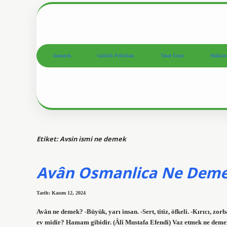
Anasayfa
Gizlilik Politikası
Yasal Uyarı
Hakkım
Etiket:
Avsin ismi ne demek
Avân Osmanlica Ne Dem
Tarih: Kasım 12, 2024
Avân ne demek? -Büyük, yarı insan. -Sert, titiz, öfkeli. -Kırıcı, z
ev midir? Hamam gibidir. (Âlî Mustafa Efendi) Vaz etmek ne dem