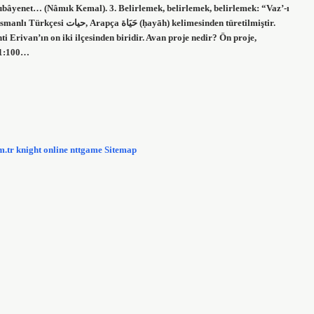
Mubâyenet… (Nâmık Kemal). 3. Belirlemek, belirlemek, belirlemek: “Vaz’-ı
 kelimesinden türetilmiştir.
a 1:100…
m.tr
knight online
nttgame
Sitemap