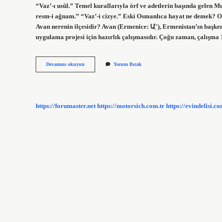
“Vaz’-ı usûl.” Temel kurallarıyla örf ve adetlerin başında gelen 
resm-i ağnam.” “Vaz’-i cizye.” Eski Osmanlıca hayat ne demek? Osmanlı Türkçesi حیات‎, Arapça حَيَاة‎ (ḥayāh)
Avan nerenin ilçesidir? Avan (Ermenice: Ա־ֶ֡), Ermenistan’ın başkenti Erivan’ın on iki ilçesinden biridir. Avan proje nedir? Ön proje,
uygulama projesi için hazırlık çalışmasıdır. Çoğu zaman, çalışm
Avân
Devamını okuyun
Yorum Bırak
Osmanlica
Ne
Demek
https://forumaster.net
https://motorsich.com.tr
https://evindelisi.co