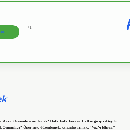
ızda
ek
orba. Avam Osmanlıca ne demek? Halk, halk, herkes: Halkın girip çıktığı bir
ek Osmanlıca? Önermek, düzenlemek, kanunlaştırmak: “Vaz’-ı kānun.”