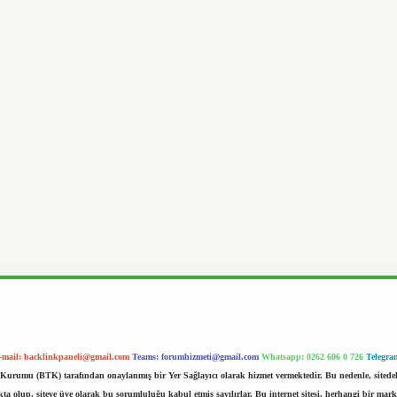
-mail:
backlinkpaneli@gmail.com
Teams:
forumhizmeti@gmail.com
Whatsapp: 0262 606 0 726
Telegra
im Kurumu (BTK) tarafından onaylanmış bir Yer Sağlayıcı olarak hizmet vermektedir. Bu nedenle, sited
 olup, siteye üye olarak bu sorumluluğu kabul etmiş sayılırlar. Bu internet sitesi, herhangi bir mark