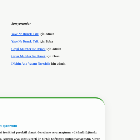
Son yorumlar
Yave Ne Demek Tdk
için
admin
Yave Ne Demek Tdk
için
Baba
Gayri Muteber Ne Demek
için
admin
Gayri Muteber Ne Demek
için
Ozan
İNcirin Ana Vatanı Neresidir
için
admin
m: @karabul
eki içerikleri proaktif olarak denetleme veya araştırma yükümlülüğümüz
a, kurum veya şahıs şirketi ile hiçbir bağlantısı bulunmamaktadır. Sitede