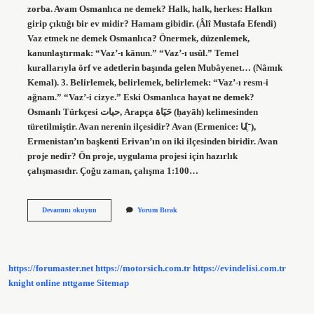
zorba. Avam Osmanlıca ne demek? Halk, halk, herkes: Halkın
girip çıktığı bir ev midir? Hamam gibidir. (Âlî Mustafa Efendi)
Vaz etmek ne demek Osmanlıca? Önermek, düzenlemek,
kanunlaştırmak: “Vaz’-ı kānun.” “Vaz’-ı usûl.” Temel
kurallarıyla örf ve adetlerin başında gelen Mubâyenet… (Nâmık
Kemal). 3. Belirlemek, belirlemek, belirlemek: “Vaz’-ı resm-i
ağnam.” “Vaz’-i cizye.” Eski Osmanlıca hayat ne demek?
Osmanlı Türkçesi حیات‎, Arapça حَيَاة‎ (ḥayāh) kelimesinden
türetilmiştir. Avan nerenin ilçesidir? Avan (Ermenice: Ա־ֶ֡),
Ermenistan’ın başkenti Erivan’ın on iki ilçesinden biridir. Avan
proje nedir? Ön proje, uygulama projesi için hazırlık
çalışmasıdır. Çoğu zaman, çalışma 1:100…
Avân
Devamını okuyun
Yorum Bırak
Osmanlica
Ne
Demek
https://forumaster.net
https://motorsich.com.tr
https://evindelisi.com.tr
knight online
nttgame
Sitemap