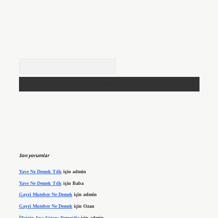
Arama
Son yorumlar
Yave Ne Demek Tdk
için
admin
Yave Ne Demek Tdk
için
Baba
Gayri Muteber Ne Demek
için
admin
Gayri Muteber Ne Demek
için
Ozan
İNcirin Ana Vatanı Neresidir
için
admin