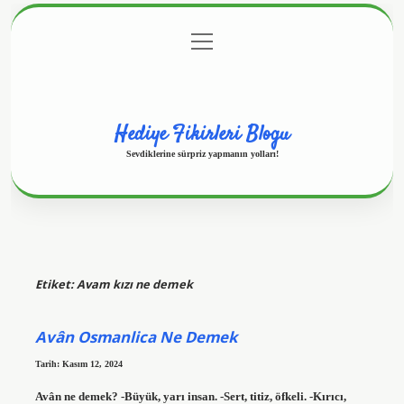
menüyü
Anasayfa
Gizlilik Politikası
Yasal Uyarı
aç
Hakkımızda
Hediye Fikirleri Blogu
Sevdiklerine sürpriz yapmanın yolları!
Etiket:
Avam kızı ne demek
Avân Osmanlica Ne Demek
Tarih: Kasım 12, 2024
Avân ne demek? -Büyük, yarı insan. -Sert, titiz, öfkeli. -Kırıcı,