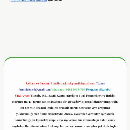
betx.org/
Reklam ve İletişim:
E-mail:
backlinkpaneli@gmail.com
Teams:
forumhizmeti@gmail.com
Whatsapp: 0262 606 0 726
Telegram: @karabul
Yasal Uyarı:
Sitemiz, 5651 Sayılı Kanun gereğince Bilgi Teknolojileri ve İletişim
Kurumu (BTK) tarafından onaylanmış bir Yer Sağlayıcı olarak hizmet vermektedir.
Bu nedenle, sitedeki içerikleri proaktif olarak denetleme veya araştırma
yükümlülüğümüz bulunmamaktadır. Ancak, üyelerimiz yazdıkları içeriklerin
sorumluluğunu taşımakta olup, siteye üye olarak bu sorumluluğu kabul etmiş
sayılırlar. Bu internet sitesi, herhangi bir marka, kurum veya şahıs şirketi ile hiçbir