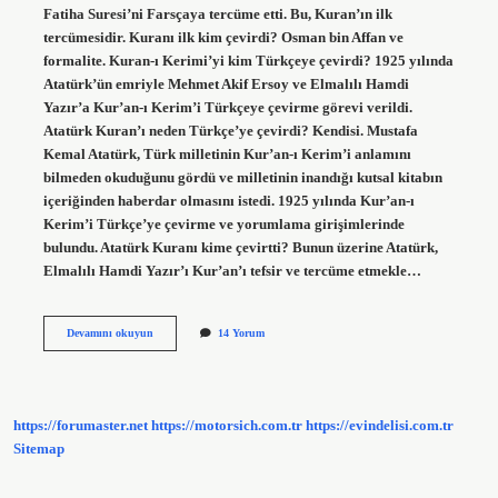
Fatiha Suresi’ni Farsçaya tercüme etti. Bu, Kuran’ın ilk
tercümesidir. Kuranı ilk kim çevirdi? Osman bin Affan ve
formalite. Kuran-ı Kerimi’yi kim Türkçeye çevirdi? 1925 yılında
Atatürk’ün emriyle Mehmet Akif Ersoy ve Elmalılı Hamdi
Yazır’a Kur’an-ı Kerim’i Türkçeye çevirme görevi verildi.
Atatürk Kuran’ı neden Türkçe’ye çevirdi? Kendisi. Mustafa
Kemal Atatürk, Türk milletinin Kur’an-ı Kerim’i anlamını
bilmeden okuduğunu gördü ve milletinin inandığı kutsal kitabın
içeriğinden haberdar olmasını istedi. 1925 yılında Kur’an-ı
Kerim’i Türkçe’ye çevirme ve yorumlama girişimlerinde
bulundu. Atatürk Kuranı kime çevirtti? Bunun üzerine Atatürk,
Elmalılı Hamdi Yazır’ı Kur’an’ı tefsir ve tercüme etmekle…
Kuranı
Devamını okuyun
14 Yorum
Kerimi
Ilk
Kim
Çevirdi
https://forumaster.net
https://motorsich.com.tr
https://evindelisi.com.tr
Sitemap