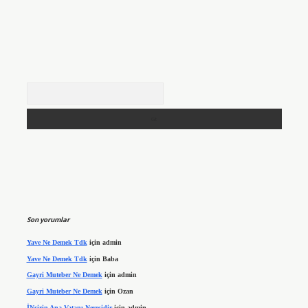
Arama
Son yorumlar
Yave Ne Demek Tdk
için
admin
Yave Ne Demek Tdk
için
Baba
Gayri Muteber Ne Demek
için
admin
Gayri Muteber Ne Demek
için
Ozan
İNcirin Ana Vatanı Neresidir
için
admin