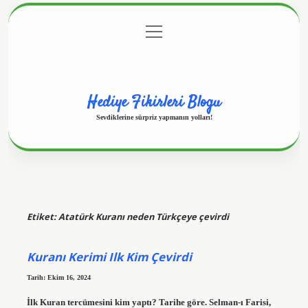
menüyü
Anasayfa
Gizlilik Politikası
Yasal Uyarı
aç
Hakkımızda
Hediye Fikirleri Blogu
Sevdiklerine sürpriz yapmanın yolları!
Etiket:
Atatürk Kuranı neden Türkçeye çevirdi
Kuranı Kerimi Ilk Kim Çevirdi
Tarih: Ekim 16, 2024
İlk Kuran tercümesini kim yaptı? Tarihe göre. Selman-ı Farisi,