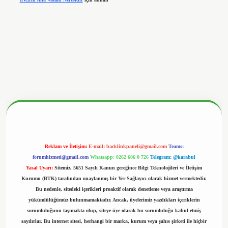
betx.org/
Reklam ve İletişim:
E-mail:
backlinkpaneli@gmail.com
Teams:
forumhizmeti@gmail.com
Whatsapp: 0262 606 0 726
Telegram: @karabul
Yasal Uyarı:
Sitemiz, 5651 Sayılı Kanun gereğince Bilgi Teknolojileri ve İletişim
Kurumu (BTK) tarafından onaylanmış bir Yer Sağlayıcı olarak hizmet vermektedir.
Bu nedenle, sitedeki içerikleri proaktif olarak denetleme veya araştırma
yükümlülüğümüz bulunmamaktadır. Ancak, üyelerimiz yazdıkları içeriklerin
sorumluluğunu taşımakta olup, siteye üye olarak bu sorumluluğu kabul etmiş
sayılırlar. Bu internet sitesi, herhangi bir marka, kurum veya şahıs şirketi ile hiçbir