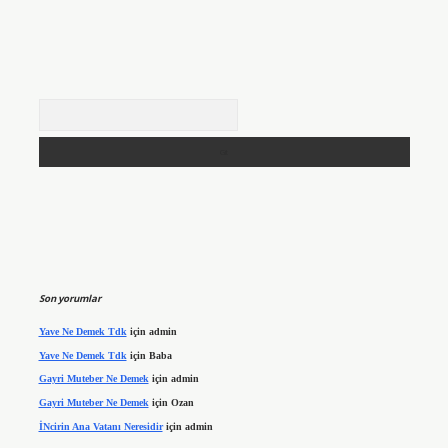
Arama
Son yorumlar
Yave Ne Demek Tdk
için
admin
Yave Ne Demek Tdk
için
Baba
Gayri Muteber Ne Demek
için
admin
Gayri Muteber Ne Demek
için
Ozan
İNcirin Ana Vatanı Neresidir
için
admin