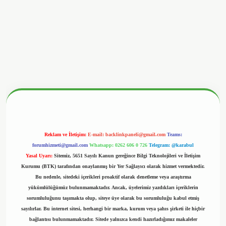
betx.org/
Reklam ve İletişim:
E-mail:
backlinkpaneli@gmail.com
Teams:
forumhizmeti@gmail.com
Whatsapp: 0262 606 0 726
Telegram: @karabul
Yasal Uyarı:
Sitemiz, 5651 Sayılı Kanun gereğince Bilgi Teknolojileri ve İletişim
Kurumu (BTK) tarafından onaylanmış bir Yer Sağlayıcı olarak hizmet vermektedir.
Bu nedenle, sitedeki içerikleri proaktif olarak denetleme veya araştırma
yükümlülüğümüz bulunmamaktadır. Ancak, üyelerimiz yazdıkları içeriklerin
sorumluluğunu taşımakta olup, siteye üye olarak bu sorumluluğu kabul etmiş
sayılırlar. Bu internet sitesi, herhangi bir marka, kurum veya şahıs şirketi ile hiçbir
bağlantısı bulunmamaktadır. Sitede yalnızca kendi hazırladığımız makaleler