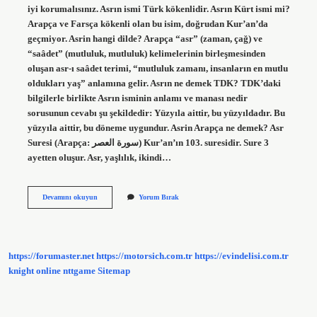
iyi korumalısınız. Asrın ismi Türk kökenlidir. Asrın Kürt ismi mi?
Arapça ve Farsça kökenli olan bu isim, doğrudan Kur’an’da
geçmiyor. Asrin hangi dilde? Arapça “asr” (zaman, çağ) ve
“saâdet” (mutluluk, mutluluk) kelimelerinin birleşmesinden
oluşan asr-ı saâdet terimi, “mutluluk zamanı, insanların en mutlu
oldukları yaş” anlamına gelir. Asrın ne demek TDK? TDK’daki
bilgilerle birlikte Asrın isminin anlamı ve manası nedir
sorusunun cevabı şu şekildedir: Yüzyıla aittir, bu yüzyıldadır. Bu
yüzyıla aittir, bu döneme uygundur. Asrin Arapça ne demek? Asr
Suresi (Arapça: سورة العصر) Kur’an’ın 103. suresidir. Sure 3
ayetten oluşur. Asr, yaşlılık, ikindi…
Asrın
Devamını okuyun
Yorum Bırak
Türkçe
Mi
https://forumaster.net
https://motorsich.com.tr
https://evindelisi.com.tr
knight online
nttgame
Sitemap