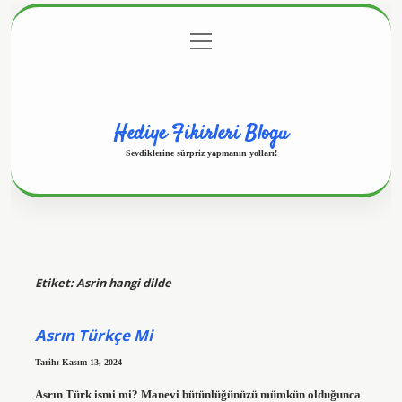
menüyü
Anasayfa
Gizlilik Politikası
Yasal Uyarı
aç
Hakkımızda
Hediye Fikirleri Blogu
Sevdiklerine sürpriz yapmanın yolları!
Etiket:
Asrin hangi dilde
Asrın Türkçe Mi
Tarih: Kasım 13, 2024
Asrın Türk ismi mi? Manevi bütünlüğünüzü mümkün olduğunca