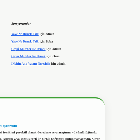
Son yorumlar
Yave Ne Demek Tdk
için
admin
Yave Ne Demek Tdk
için
Baba
Gayri Muteber Ne Demek
için
admin
Gayri Muteber Ne Demek
için
Ozan
İNcirin Ana Vatanı Neresidir
için
admin
m: @karabul
eki içerikleri proaktif olarak denetleme veya araştırma yükümlülüğümüz
a, kurum veya şahıs şirketi ile hiçbir bağlantısı bulunmamaktadır. Sitede