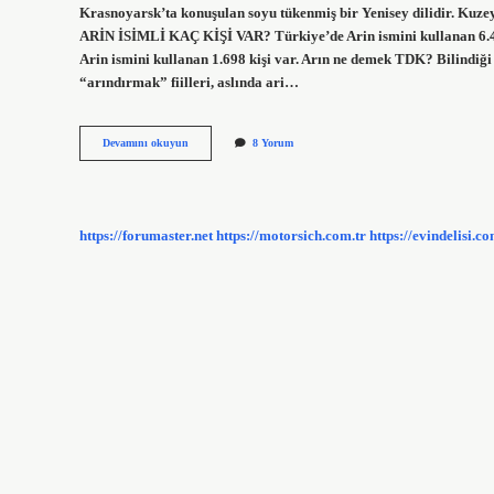
Krasnoyarsk’ta konuşulan soyu tükenmiş bir Yenisey dilidir. Kuzey
ARİN İSİMLİ KAÇ KİŞİ VAR? Türkiye’de Arin ismini kullanan 6.453 
Arin ismini kullanan 1.698 kişi var. Arın ne demek TDK? Bilindiği 
“arındırmak” fiilleri, aslında ari…
Arın
Devamını okuyun
8 Yorum
Ismi
Kuranda
Geçiyor
Mu
https://forumaster.net
https://motorsich.com.tr
https://evindelisi.co