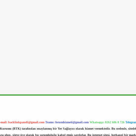
-mail:
backlinkpaneli@gmail.com
Teams:
forumhizmeti@gmail.com
Whatsapp: 0262 606 0 726
Telegra
im Kurumu (BTK) tarafından onaylanmış bir Yer Sağlayıcı olarak hizmet vermektedir. Bu nedenle, sited
 olup, siteye üye olarak bu sorumluluğu kabul etmiş sayılırlar. Bu internet sitesi, herhangi bir mark