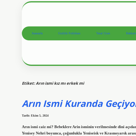
Anasayfa
Gizlilik Politikası
Yasal Uyarı
Hakkım
Etiket:
Arın ismi kız mı erkek mi
Arın Ismi Kuranda Geçiy
Tarih: Ekim 5, 2024
Arın ismi caiz mi? Bebeklere Arin isminin verilmesinde dini açıda
Yenisey Nehri boyunca, çoğunlukla Yeniseisk ve Krasnoyarsk arasın