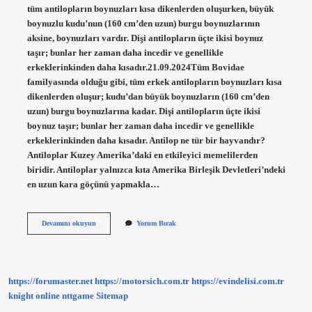
tüm antilopların boynuzları kısa dikenlerden oluşurken, büyük
boynuzlu kudu’nun (160 cm’den uzun) burgu boynuzlarının
aksine, boynuzları vardır. Dişi antilopların üçte ikisi boynuz
taşır; bunlar her zaman daha incedir ve genellikle
erkeklerinkinden daha kısadır.21.09.2024Tüm Bovidae
familyasında olduğu gibi, tüm erkek antilopların boynuzları kısa
dikenlerden oluşur; kudu’dan büyük boynuzların (160 cm’den
uzun) burgu boynuzlarına kadar. Dişi antilopların üçte ikisi
boynuz taşır; bunlar her zaman daha incedir ve genellikle
erkeklerinkinden daha kısadır. Antilop ne tür bir hayvandır?
Antiloplar Kuzey Amerika’daki en etkileyici memelilerden
biridir. Antiloplar yalnızca kıta Amerika Birleşik Devletleri’ndeki
en uzun kara göçünü yapmakla…
Antilop
Devamını okuyun
Yorum Bırak
Boynuzlu
Lardan
Mı
https://forumaster.net
https://motorsich.com.tr
https://evindelisi.com.tr
knight online
nttgame
Sitemap