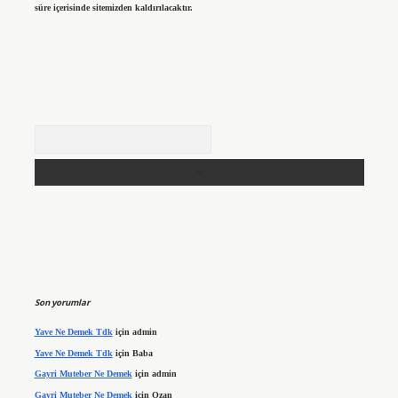
süre içerisinde sitemizden kaldırılacaktır.
Arama
Son yorumlar
Yave Ne Demek Tdk
için
admin
Yave Ne Demek Tdk
için
Baba
Gayri Muteber Ne Demek
için
admin
Gayri Muteber Ne Demek
için
Ozan