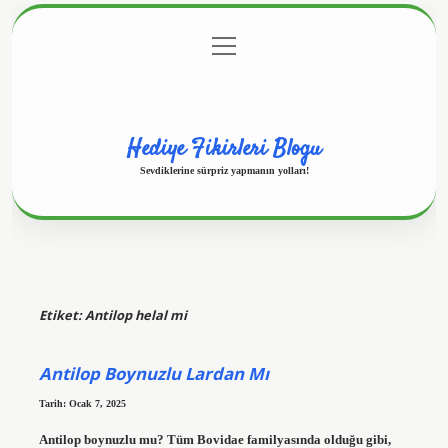
menüyü
Anasayfa
Gizlilik Politikası
Yasal Uyarı
aç
Hakkımızda
Hediye Fikirleri Blogu
Sevdiklerine sürpriz yapmanın yolları!
Etiket:
Antilop helal mi
Antilop Boynuzlu Lardan Mı
Tarih: Ocak 7, 2025
Antilop boynuzlu mu? Tüm Bovidae familyasında olduğu gibi,