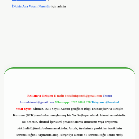
İNcirin Ana Vatanı Neresidir
için
admin
nbetx.org/
Reklam ve İletişim:
E-mail:
backlinkpaneli@gmail.com
Teams:
forumhizmeti@gmail.com
Whatsapp: 0262 606 0 726
Telegram: @karabul
Yasal Uyarı:
Sitemiz, 5651 Sayılı Kanun gereğince Bilgi Teknolojileri ve İletişim
Kurumu (BTK) tarafından onaylanmış bir Yer Sağlayıcı olarak hizmet vermektedir.
Bu nedenle, sitedeki içerikleri proaktif olarak denetleme veya araştırma
yükümlülüğümüz bulunmamaktadır. Ancak, üyelerimiz yazdıkları içeriklerin
sorumluluğunu taşımakta olup, siteye üye olarak bu sorumluluğu kabul etmiş