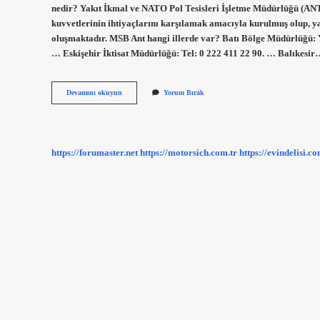
nedir? Yakıt İkmal ve NATO Pol Tesisleri İşletme Müdürlüğü (ANT)
kuvvetlerinin ihtiyaçlarını karşılamak amacıyla kurulmuş olup, ya
oluşmaktadır. MSB Ant hangi illerde var? Batı Bölge Müdürlüğü: Y
… Eskişehir İktisat Müdürlüğü: Tel: 0 222 411 22 90. … Balıkesi
Ant
Devamını okuyun
Yorum Bırak
Nereye
Bağlı
https://forumaster.net
https://motorsich.com.tr
https://evindelisi.co