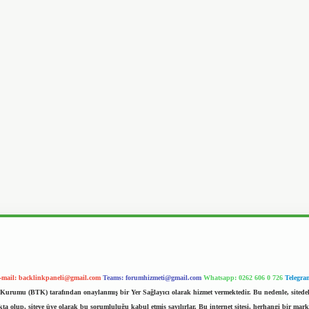
-mail:
backlinkpaneli@gmail.com
Teams:
forumhizmeti@gmail.com
Whatsapp: 0262 606 0 726
Telegra
im Kurumu (BTK) tarafından onaylanmış bir Yer Sağlayıcı olarak hizmet vermektedir. Bu nedenle, sited
 olup, siteye üye olarak bu sorumluluğu kabul etmiş sayılırlar. Bu internet sitesi, herhangi bir mark