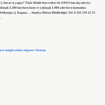
. Ant ne iş yapar? Türk Silahlı Kuvvetleri ile NATO’nun dış takviye
klaşık 3.200 km boru hattı ve yaklaşık 1.000 adet boru hattından
ıldıztepe, Ş. Kaptan … Antalya İktisat Müdürlüğü: Tel: 0 242 259 22 55.
r…
m.tr
knight online
nttgame
Sitemap