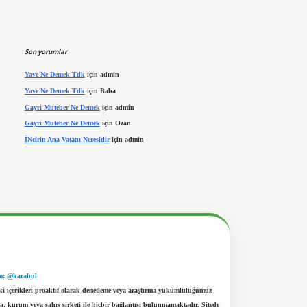
Son yorumlar
Yave Ne Demek Tdk
için
admin
Yave Ne Demek Tdk
için
Baba
Gayri Muteber Ne Demek
için
admin
Gayri Muteber Ne Demek
için
Ozan
İNcirin Ana Vatanı Neresidir
için
admin
m: @karabul
eki içerikleri proaktif olarak denetleme veya araştırma yükümlülüğümüz
a, kurum veya şahıs şirketi ile hiçbir bağlantısı bulunmamaktadır. Sitede