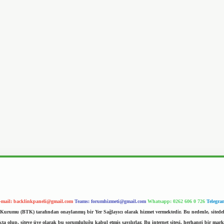
-mail:
backlinkpaneli@gmail.com
Teams:
forumhizmeti@gmail.com
Whatsapp: 0262 606 0 726
Telegra
im Kurumu (BTK) tarafından onaylanmış bir Yer Sağlayıcı olarak hizmet vermektedir. Bu nedenle, sited
 olup, siteye üye olarak bu sorumluluğu kabul etmiş sayılırlar. Bu internet sitesi, herhangi bir mark