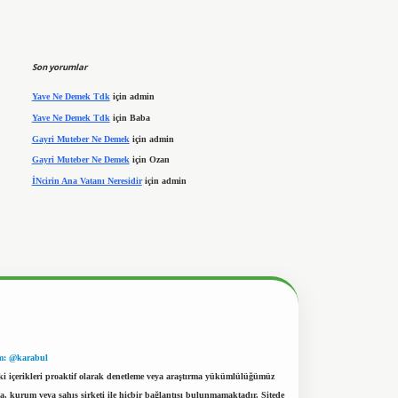
Son yorumlar
Yave Ne Demek Tdk
için
admin
Yave Ne Demek Tdk
için
Baba
Gayri Muteber Ne Demek
için
admin
Gayri Muteber Ne Demek
için
Ozan
İNcirin Ana Vatanı Neresidir
için
admin
m: @karabul
eki içerikleri proaktif olarak denetleme veya araştırma yükümlülüğümüz
a, kurum veya şahıs şirketi ile hiçbir bağlantısı bulunmamaktadır. Sitede