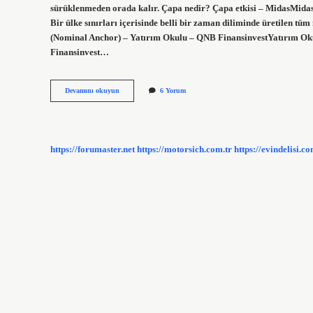
sürüklenmeden orada kalır. Çapa nedir? Çapa etkisi – MidasMidas 
Bir ülke sınırları içerisinde belli bir zaman diliminde üretilen tü
(Nominal Anchor) – Yatırım Okulu – QNB FinansinvestYatırım Okul
Finansinvest…
Nominal
Devamını okuyun
6 Yorum
Çıpa
Nedir
https://forumaster.net
https://motorsich.com.tr
https://evindelisi.co