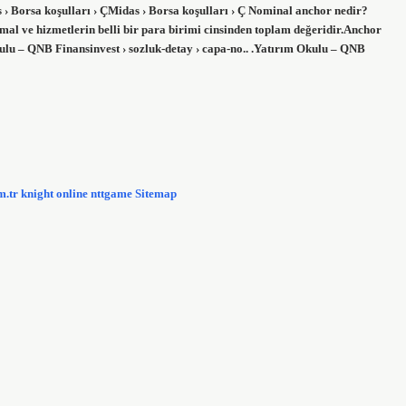
› Borsa koşulları › ÇMidas › Borsa koşulları › Ç Nominal anchor nedir?
m mal ve hizmetlerin belli bir para birimi cinsinden toplam değeridir.Anchor
u – QNB Finansinvest › sozluk-detay › capa-no.. .Yatırım Okulu – QNB
m.tr
knight online
nttgame
Sitemap