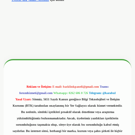
ltonbetx.org/
Reklam ve İletişim:
E-mail:
backlinkpaneli@gmail.com
Teams:
forumhizmeti@gmail.com
Whatsapp: 0262 606 0 726
Telegram: @karabul
Yasal Uyarı:
Sitemiz, 5651 Sayılı Kanun gereğince Bilgi Teknolojileri ve İletişim
Kurumu (BTK) tarafından onaylanmış bir Yer Sağlayıcı olarak hizmet vermektedir.
Bu nedenle, sitedeki içerikleri proaktif olarak denetleme veya araştırma
yükümlülüğümüz bulunmamaktadır. Ancak, üyelerimiz yazdıkları içeriklerin
sorumluluğunu taşımakta olup, siteye üye olarak bu sorumluluğu kabul etmiş
sayılırlar. Bu internet sitesi, herhangi bir marka, kurum veya şahıs şirketi ile hiçbir