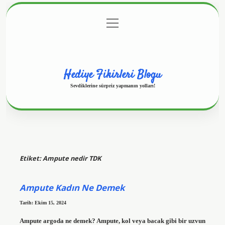
menüyü
Anasayfa
Gizlilik Politikası
Yasal Uyarı
aç
Hakkımızda
Hediye Fikirleri Blogu
Sevdiklerine sürpriz yapmanın yolları!
Etiket:
Ampute nedir TDK
Ampute Kadın Ne Demek
Tarih: Ekim 15, 2024
Ampute argoda ne demek? Ampute, kol veya bacak gibi bir uzvun