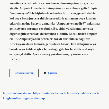
vücuttan cerrahi olarak çıkarılması olan amputasyon geçiren
kişidir. Ampute kime denir? Amputasyon ne anlama gelir? Tıpta,
“amputasyon” bir kişinin vücudundan bir uzvun, genellikle bir
kol veya bacağın cerrahi bir prosedürle tamamen veya kısmen
çıkarılmasıdır. Bu aynı zamanda “Amputasyon nedir?” anlamına
gelir. Ayrıca sorunun cevabıdır. Bu, ciddi yaralanmalar veya
diğer sağlık sorunları durumunda olabilir. Bacak neden ampute
edilir? Ampütasyonun nedenleri farklı durumlara bağlıdır.
Enfeksiyon, doku tümörü, geniş doku hasarı, kan dolaşımı veya
bacak veya koldaki işlev bozukluğu gibi bir hastalık nedeniyle
ortaya çıkabilir. Ayrıca savaş yaralanması, iş kazası veya
trafik…
Ampute
Devamını okuyun
8 Yorum
Kadın
Ne
Demek
https://forumaster.net
https://motorsich.com.tr
https://evindelisi.com.tr
knight online
nttgame
Sitemap