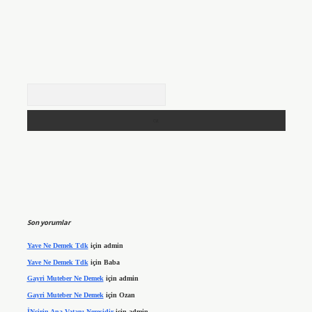
Arama
Son yorumlar
Yave Ne Demek Tdk
için
admin
Yave Ne Demek Tdk
için
Baba
Gayri Muteber Ne Demek
için
admin
Gayri Muteber Ne Demek
için
Ozan
İNcirin Ana Vatanı Neresidir
için
admin