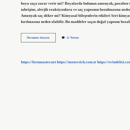
boya saça zarar verir mi? Boyalarda bulunan amonyak, paraben ve 
tahrişine, alerjik reaksiyonlara ve saç yapısının bozulmasına neden
Amonyak saç döker mi? Kimyasal bileşenlerin etkileri Sert kimyasa
kırılmasına neden olabilir. Bu maddeler saçın doğal yapısını boza
Saç
Devamını okuyun
12 Yorum
Boyasında
Amonyak
Ne
Işe
Yarar
https://forumaster.net
https://motorsich.com.tr
https://evindelisi.co