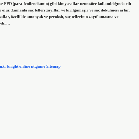
PPD (para-fenilendiamin) gibi kimyasallar uzun süre kullanıldığında cilt
 olur. Zamanla saç telleri zayıflar ve kırılganlaşır ve saç dökülmesi artar.
llar, özellikle amonyak ve peroksit, saç tellerinin zayıflamasına ve
bilir…
m.tr
knight online
nttgame
Sitemap