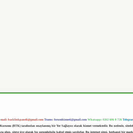
-mail:
backlinkpaneli@gmail.com
Teams:
forumhizmeti@gmail.com
Whatsapp: 0262 606 0 726
Telegra
im Kurumu (BTK) tarafından onaylanmış bir Yer Sağlayıcı olarak hizmet vermektedir. Bu nedenle, sited
 olup, siteye üye olarak bu sorumluluğu kabul etmiş sayılırlar. Bu internet sitesi, herhangi bir mark