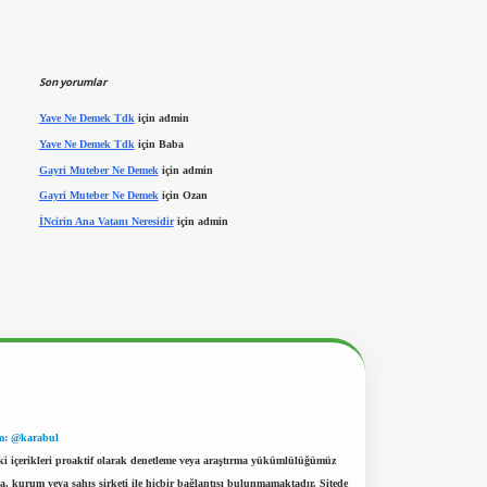
Son yorumlar
Yave Ne Demek Tdk
için
admin
Yave Ne Demek Tdk
için
Baba
Gayri Muteber Ne Demek
için
admin
Gayri Muteber Ne Demek
için
Ozan
İNcirin Ana Vatanı Neresidir
için
admin
m: @karabul
eki içerikleri proaktif olarak denetleme veya araştırma yükümlülüğümüz
a, kurum veya şahıs şirketi ile hiçbir bağlantısı bulunmamaktadır. Sitede