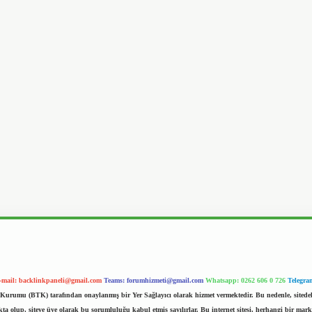
-mail:
backlinkpaneli@gmail.com
Teams:
forumhizmeti@gmail.com
Whatsapp: 0262 606 0 726
Telegra
im Kurumu (BTK) tarafından onaylanmış bir Yer Sağlayıcı olarak hizmet vermektedir. Bu nedenle, sited
 olup, siteye üye olarak bu sorumluluğu kabul etmiş sayılırlar. Bu internet sitesi, herhangi bir mark