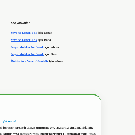
Son yorumlar
Yave Ne Demek Tdk
için
admin
Yave Ne Demek Tdk
için
Baba
Gayri Muteber Ne Demek
için
admin
Gayri Muteber Ne Demek
için
Ozan
İNcirin Ana Vatanı Neresidir
için
admin
m: @karabul
eki içerikleri proaktif olarak denetleme veya araştırma yükümlülüğümüz
a, kurum veya şahıs şirketi ile hiçbir bağlantısı bulunmamaktadır. Sitede