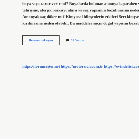
boya saça zarar verir mi? Boyalarda bulunan amonyak, paraben ve 
tahrişine, alerjik reaksiyonlara ve saç yapısının bozulmasına neden
Amonyak saç döker mi? Kimyasal bileşenlerin etkileri Sert kimyasa
kırılmasına neden olabilir. Bu maddeler saçın doğal yapısını boza
Saç
Devamını okuyun
12 Yorum
Boyasında
Amonyak
Ne
Işe
Yarar
https://forumaster.net
https://motorsich.com.tr
https://evindelisi.co