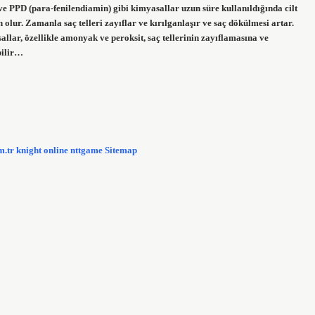
PPD (para-fenilendiamin) gibi kimyasallar uzun süre kullanıldığında cilt
 olur. Zamanla saç telleri zayıflar ve kırılganlaşır ve saç dökülmesi artar.
llar, özellikle amonyak ve peroksit, saç tellerinin zayıflamasına ve
bilir…
m.tr
knight online
nttgame
Sitemap