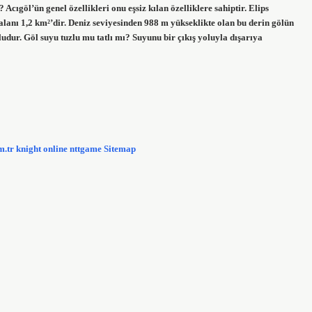
 Acıgöl’ün genel özellikleri onu eşsiz kılan özelliklere sahiptir. Elips
alanı 1,2 km²’dir. Deniz seviyesinden 988 m yükseklikte olan bu derin gölün
ludur. Göl suyu tuzlu mu tatlı mı? Suyunu bir çıkış yoluyla dışarıya
m.tr
knight online
nttgame
Sitemap