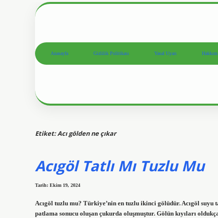
Anasayfa
Gizlilik Politikası
Yasal Uyarı
Hakkım
Etiket:
Acı gölden ne çıkar
Acıgöl Tatlı Mı Tuzlu Mu
Tarih: Ekim 19, 2024
Acıgöl tuzlu mu? Türkiye’nin en tuzlu ikinci gölüdür. Acıgöl suyu
patlama sonucu oluşan çukurda oluşmuştur. Gölün kıyıları oldukça