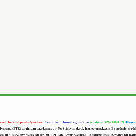
-mail:
backlinkpaneli@gmail.com
Teams:
forumhizmeti@gmail.com
Whatsapp: 0262 606 0 726
Telegra
im Kurumu (BTK) tarafından onaylanmış bir Yer Sağlayıcı olarak hizmet vermektedir. Bu nedenle, sited
 olup, siteye üye olarak bu sorumluluğu kabul etmiş sayılırlar. Bu internet sitesi, herhangi bir mark