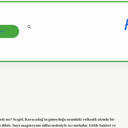
ızda
 tatlı mı? Acıgöl, Karacadağ’ın güneydoğu ucundaki volkanik alanda bir
 diktir. Suyu magnezyum sülfat nedeniyle acı-tuzludur. Gölde bakteri ve