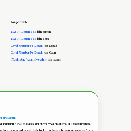
Son yorumlar
Yave Ne Demek Tdk
için
admin
Yave Ne Demek Tdk
için
Baba
Gayri Muteber Ne Demek
için
admin
Gayri Muteber Ne Demek
için
Ozan
İNcirin Ana Vatanı Neresidir
için
admin
m: @karabul
eki içerikleri proaktif olarak denetleme veya araştırma yükümlülüğümüz
a, kurum veya şahıs şirketi ile hiçbir bağlantısı bulunmamaktadır. Sitede