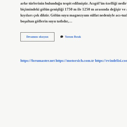
arke türlerinin bulunduğu tespit edilmiştir. Acıgöl’ün özelliği nedir?
biçimindeki gölün genişliği 1750 m ile 1250 m arasında değişir ve 
kıyıları çok diktir. Gölün suyu magnezyum sülfat nedeniyle acı-tuz
boşaltan göllerin suyu tatlıdır,…
Acıgöl
Devamını okuyun
Yorum Bırak
Tatlı
Mı
Tuzlu
Mu
https://forumaster.net
https://motorsich.com.tr
https://evindelisi.co