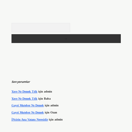
Arama
Son yorumlar
Yave Ne Demek Tdk
için
admin
Yave Ne Demek Tdk
için
Baba
Gayri Muteber Ne Demek
için
admin
Gayri Muteber Ne Demek
için
Ozan
İNcirin Ana Vatanı Neresidir
için
admin