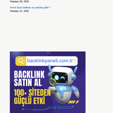
Temmuz 28, 2026
Servis ikaz lambası ne anlama gelir ?
Temmuz 25, 2026