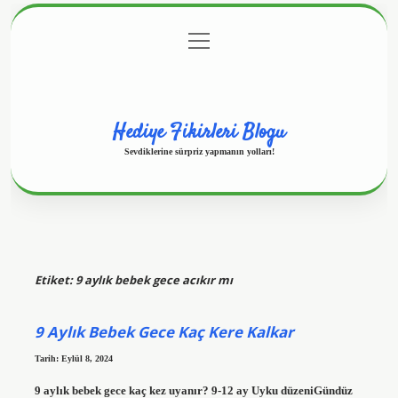
menüyü
Anasayfa
Gizlilik Politikası
Yasal Uyarı
aç
Hakkımızda
Hediye Fikirleri Blogu
Sevdiklerine sürpriz yapmanın yolları!
Etiket:
9 aylık bebek gece acıkır mı
9 Aylık Bebek Gece Kaç Kere Kalkar
Tarih: Eylül 8, 2024
9 aylık bebek gece kaç kez uyanır? 9-12 ay Uyku düzeniGündüz