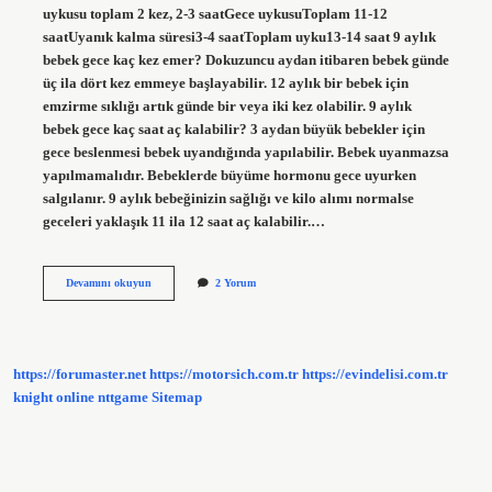
uykusu toplam 2 kez, 2-3 saatGece uykusuToplam 11-12
saatUyanık kalma süresi3-4 saatToplam uyku13-14 saat 9 aylık
bebek gece kaç kez emer? Dokuzuncu aydan itibaren bebek günde
üç ila dört kez emmeye başlayabilir. 12 aylık bir bebek için
emzirme sıklığı artık günde bir veya iki kez olabilir. 9 aylık
bebek gece kaç saat aç kalabilir? 3 aydan büyük bebekler için
gece beslenmesi bebek uyandığında yapılabilir. Bebek uyanmazsa
yapılmamalıdır. Bebeklerde büyüme hormonu gece uyurken
salgılanır. 9 aylık bebeğinizin sağlığı ve kilo alımı normalse
geceleri yaklaşık 11 ila 12 saat aç kalabilir.…
9
Devamını okuyun
2 Yorum
Aylık
Bebek
Gece
Kaç
Kere
https://forumaster.net
https://motorsich.com.tr
https://evindelisi.com.tr
Kalkar
knight online
nttgame
Sitemap