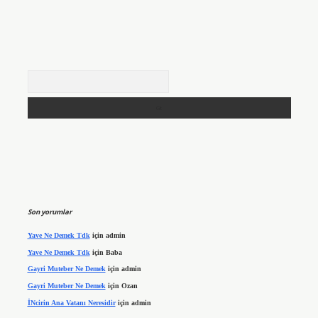
Arama
Son yorumlar
Yave Ne Demek Tdk
için
admin
Yave Ne Demek Tdk
için
Baba
Gayri Muteber Ne Demek
için
admin
Gayri Muteber Ne Demek
için
Ozan
İNcirin Ana Vatanı Neresidir
için
admin