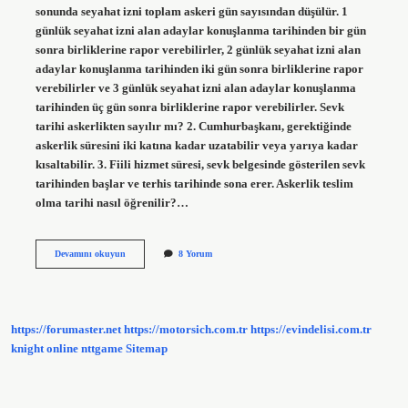
sonunda seyahat izni toplam askeri gün sayısından düşülür. 1
günlük seyahat izni alan adaylar konuşlanma tarihinden bir gün
sonra birliklerine rapor verebilirler, 2 günlük seyahat izni alan
adaylar konuşlanma tarihinden iki gün sonra birliklerine rapor
verebilirler ve 3 günlük seyahat izni alan adaylar konuşlanma
tarihinden üç gün sonra birliklerine rapor verebilirler. Sevk
tarihi askerlikten sayılır mı? 2. Cumhurbaşkanı, gerektiğinde
askerlik süresini iki katına kadar uzatabilir veya yarıya kadar
kısaltabilir. 3. Fiili hizmet süresi, sevk belgesinde gösterilen sevk
tarihinden başlar ve terhis tarihinde sona erer. Askerlik teslim
olma tarihi nasıl öğrenilir?…
Sevk
Devamını okuyun
8 Yorum
Bitiş
Tarihi
Ne
Demek
https://forumaster.net
https://motorsich.com.tr
https://evindelisi.com.tr
knight online
nttgame
Sitemap