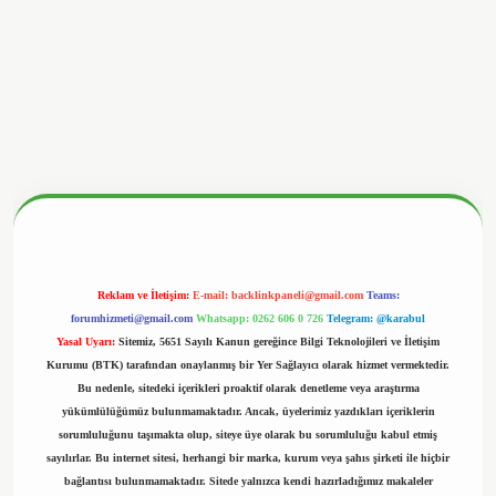
nbetx.org/
Reklam ve İletişim:
E-mail:
backlinkpaneli@gmail.com
Teams:
forumhizmeti@gmail.com
Whatsapp: 0262 606 0 726
Telegram: @karabul
Yasal Uyarı:
Sitemiz, 5651 Sayılı Kanun gereğince Bilgi Teknolojileri ve İletişim
Kurumu (BTK) tarafından onaylanmış bir Yer Sağlayıcı olarak hizmet vermektedir.
Bu nedenle, sitedeki içerikleri proaktif olarak denetleme veya araştırma
yükümlülüğümüz bulunmamaktadır. Ancak, üyelerimiz yazdıkları içeriklerin
sorumluluğunu taşımakta olup, siteye üye olarak bu sorumluluğu kabul etmiş
sayılırlar. Bu internet sitesi, herhangi bir marka, kurum veya şahıs şirketi ile hiçbir
bağlantısı bulunmamaktadır. Sitede yalnızca kendi hazırladığımız makaleler