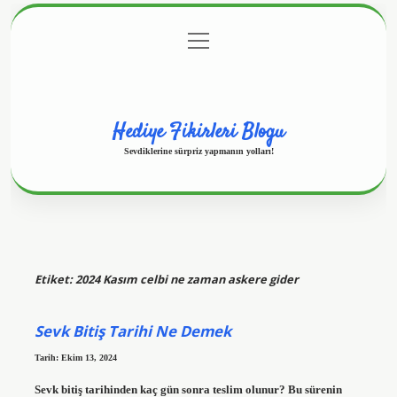
menüyü
Anasayfa
Gizlilik Politikası
Yasal Uyarı
aç
Hakkımızda
Hediye Fikirleri Blogu
Sevdiklerine sürpriz yapmanın yolları!
Etiket:
2024 Kasım celbi ne zaman askere gider
Sevk Bitiş Tarihi Ne Demek
Tarih: Ekim 13, 2024
Sevk bitiş tarihinden kaç gün sonra teslim olunur? Bu sürenin