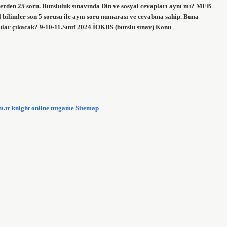
gilerden 25 soru. Bursluluk sınavında Din ve sosyal cevapları aynı mı? MEB
al bilimler son 5 sorusu ile aynı soru numarası ve cevabına sahip. Buna
nular çıkacak? 9-10-11.Sınıf 2024 İOKBS (burslu sınav) Konu
m.tr
knight online
nttgame
Sitemap