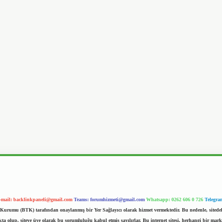
-mail:
backlinkpaneli@gmail.com
Teams:
forumhizmeti@gmail.com
Whatsapp: 0262 606 0 726
Telegra
im Kurumu (BTK) tarafından onaylanmış bir Yer Sağlayıcı olarak hizmet vermektedir. Bu nedenle, sited
 olup, siteye üye olarak bu sorumluluğu kabul etmiş sayılırlar. Bu internet sitesi, herhangi bir mark