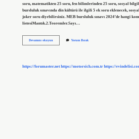
soru, matematikten 25 soru, fen bilimlerinden 25 soru, sosyal bil
bursluluk sınavında din kültürü ile ilgili 5 ek soru eklenecek, sosy
joker soru diyebilirsiniz. MEB bursluluk sınavı 2024’de hangi ko
listesiMantık.2.Teoremler.Sayı…
Bursluluk
Devamını okuyun
Yorum Bırak
Sınavında
Din
Kültürü
Var
Mı
https://forumaster.net
https://motorsich.com.tr
https://evindelisi.co