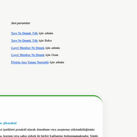
Son yorumlar
Yave Ne Demek Tdk
için
admin
Yave Ne Demek Tdk
için
Baba
Gayri Muteber Ne Demek
için
admin
Gayri Muteber Ne Demek
için
Ozan
İNcirin Ana Vatanı Neresidir
için
admin
m: @karabul
eki içerikleri proaktif olarak denetleme veya araştırma yükümlülüğümüz
a, kurum veya şahıs şirketi ile hiçbir bağlantısı bulunmamaktadır. Sitede